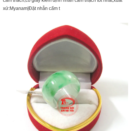
cam thach,có giấy kiểm định nhẫn cẩm thạch tốt nhất,xuất
xứ:Myanam|Đặt nhẫn cẩm t