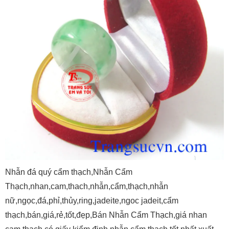
Nhẫn đá quý cẩm thạch,Nhẫn Cẩm
Thạch,nhan,cam,thach,nhẫn,cẩm,thạch,nhẫn
nữ,ngọc,đá,phỉ,thủy,ring,jadeite,ngoc jadeit,cẩm
thạch,bán,giá,rẻ,tốt,đẹp,Bán Nhẫn Cẩm Thạch,giá nhan