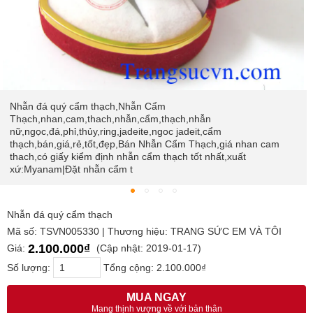
Nhẫn đá quý cẩm thạch,Nhẫn Cẩm
Thạch,nhan,cam,thach,nhẫn,cẩm,thạch,nhẫn
nữ,ngọc,đá,phỉ,thủy,ring,jadeite,ngoc jadeit,cẩm
thạch,bán,giá,rẻ,tốt,đẹp,Bán Nhẫn Cẩm Thạch,giá nhan cam
thach,có giấy kiểm định nhẫn cẩm thạch tốt nhất,xuất
xứ:Myanam|Đặt nhẫn cẩm t
Nhẫn đá quý cẩm thạch
Mã số: TSVN005330 | Thương hiệu: TRANG SỨC EM VÀ TÔI
2.100.000₫
Giá:
(Cập nhật: 2019-01-17)
Số lượng:
Tổng cộng:
2.100.000₫
MUA NGAY
Mang thịnh vượng về với bản thân