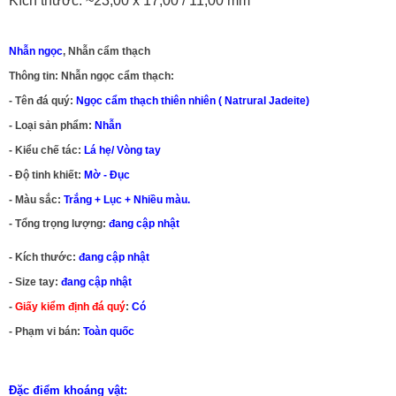
Kích thước: ~23,00 x 17,00 / 11,00 mm
Nhẫn ngọc
, Nhẫn cẩm thạch
Thông tin: Nhẫn ngọc cẩm thạch:
- Tên đá quý:
Ngọc cẩm thạch thiên nhiên ( Natrural Jadeite)
- Loại sản phẩm:
Nhẫn
- Kiểu chế tác:
Lá hẹ/ Vòng tay
- Độ tinh khiết:
Mờ - Đục
- Màu sắc:
Trắng + Lục + Nhiều màu.
- Tổng trọng lượng:
đang cập nhật
- Kích thước:
đang cập nhật
- Size tay:
đang cập nhật
-
Giấy kiểm định đá quý
:
Có
- Phạm vi bán:
Toàn quốc
Đặc điểm khoáng vật: