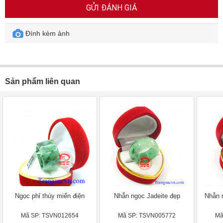
GỬI ĐÁNH GIÁ
Đính kèm ảnh
Sản phẩm liên quan
Ngọc phỉ thúy miến điện
Nhẫn ngọc Jadeite đẹp
Nhẫn 
Mã SP: TSVN012654
Mã SP: TSVN005772
Mã