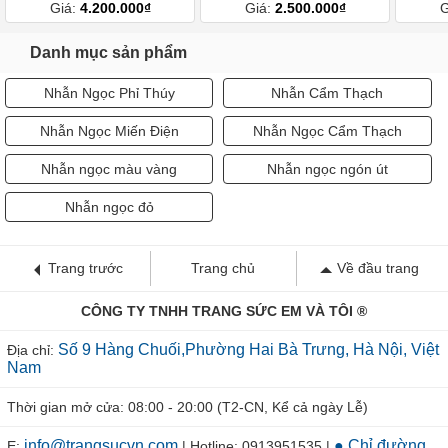
Giá:
4.200.000₫
Giá:
2.500.000₫
G
Danh mục sản phẩm
Nhẫn Ngọc Phỉ Thúy
Nhẫn Cẩm Thạch
Nhẫn Ngọc Miến Điện
Nhẫn Ngọc Cẩm Thạch
Nhẫn ngọc màu vàng
Nhẫn ngọc ngón út
Nhẫn ngọc đỏ
Trang trước
Trang chủ
Về đầu trang
CÔNG TY TNHH TRANG SỨC EM VÀ TÔI ®
Số 9 Hàng Chuối,Phường Hai Bà Trưng, Hà Nội, Việt
Địa chỉ:
Nam
Thời gian mở cửa: 08:00 - 20:00 (T2-CN, Kể cả ngày Lễ)
info@trangsucvn.com
● Chỉ đường
E:
| Hotline: 0913951535 |