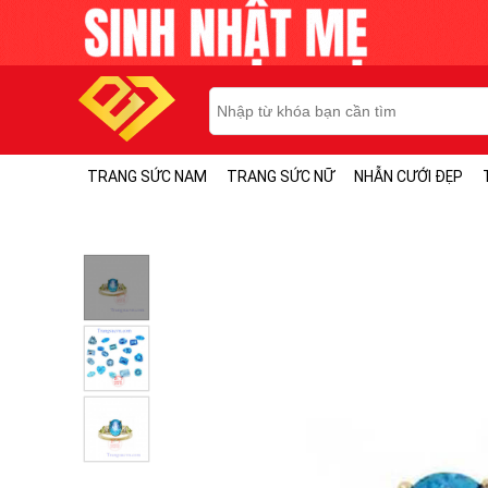
TRANG SỨC NAM
TRANG SỨC NỮ
NHẪN CƯỚI ĐẸP