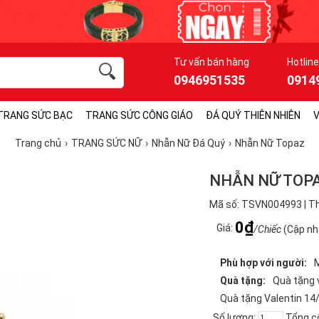
Tư vấn bán hàng
Hotline
0946951535
0914
TRANG SỨC BẠC
TRANG SỨC CÔNG GIÁO
ĐÁ QUÝ THIÊN NHIÊN
V
Trang chủ
TRANG SỨC NỮ
Nhẫn Nữ Đá Quý
Nhẫn Nữ Topaz
NHẪN NỮ TOPA
Mã số: TSVN004993 | Th
0₫
Giá:
/Chiếc
(Cập nh
Phù hợp với người:
Quà tặng:
Quà tặng 
Quà tặng Valentin 14
Số lượng:
Tổng c