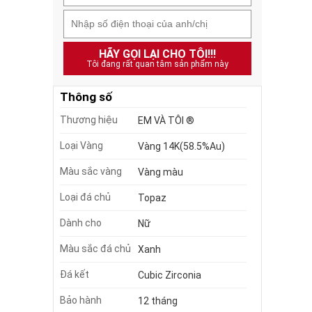
HÃY GỌI LẠI CHO TÔI!!!
Tôi đang rất quan tâm sản phẩm này
Thông số
Thương hiệu
EM VÀ TÔI ®
Loại Vàng
Vàng 14K(58.5%Au)
Màu sắc vàng
Vàng màu
Loại đá chủ
Topaz
Dành cho
Nữ
Màu sắc đá chủ
Xanh
Đá kết
Cubic Zirconia
Bảo hành
12 tháng