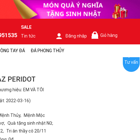
SALE
951535
Giỏ hàng
Tin tức
Đăng nhập
0
ÒNG TAY ĐÁ
ĐÁ PHONG THỦY
Tư vấn
Z PERIDOT
ương hiệu: EM VÀ TÔI
ật: 2022-03-16)
Mệnh Thủy
Mệnh Mộc
vợ
Quà tặng sinh nhật Nữ
/2
Tri ân thầy cô 20/11
ộng:
0₫