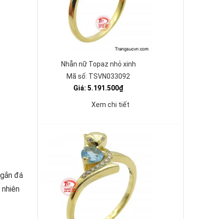
Nhẫn nữ Topaz nhỏ xinh
Mã số: TSVN033092
Giá: 5.191.500₫
Xem chi tiết
 gắn đá
 nhiên