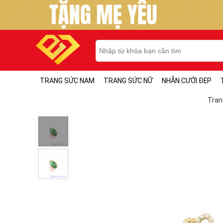
TRANG SỨC NAM
TRANG SỨC NỮ
NHẪN CƯỚI ĐẸP
Tran