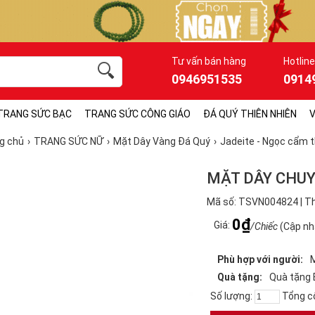
Tư vấn bán hàng
Hotline
0946951535
0914
TRANG SỨC BẠC
TRANG SỨC CÔNG GIÁO
ĐÁ QUÝ THIÊN NHIÊN
V
g chủ
TRANG SỨC NỮ
Mặt Dây Vàng Đá Quý
Jadeite - Ngọc cẩm 
MẶT DÂY CHU
Mã số: TSVN004824 | Th
0₫
Giá:
/Chiếc
(Cập nh
Phù hợp với người:
Quà tặng:
Quà tặng 
Số lượng:
Tổng c