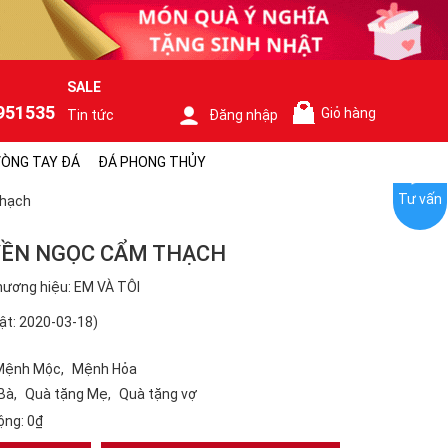
SALE
951535
Giỏ hàng
Tin tức
Đăng nhập
0
ÒNG TAY ĐÁ
ĐÁ PHONG THỦY
Tư vấn
thạch
YỀN NGỌC CẨM THẠCH
ương hiệu: EM VÀ TÔI
ật: 2020-03-18)
Mệnh Mộc
Mệnh Hỏa
Bà
Quà tặng Mẹ
Quà tặng vợ
ộng:
0₫