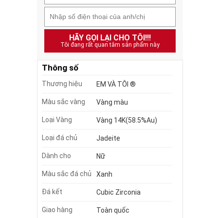
HÃY GỌI LẠI CHO TÔI!!!
Tôi đang rất quan tâm sản phẩm này
Thông số
Thương hiệu
EM VÀ TÔI ®
Màu sắc vàng
Vàng màu
Loại Vàng
Vàng 14K(58.5%Au)
Loại đá chủ
Jadeite
Dành cho
Nữ
Màu sắc đá chủ
Xanh
Đá kết
Cubic Zirconia
Giao hàng
Toàn quốc