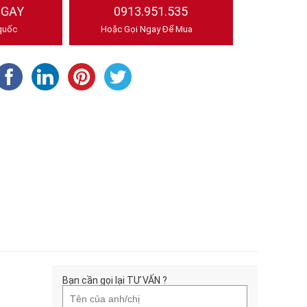
NGAY
0913.951.535
quốc
Hoặc Gọi Ngay Để Mua
Bạn cần gọi lại TƯ VẤN ?