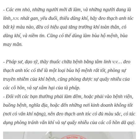
- Các em nhỏ, những người mới đi làm, và những người đang là
lính,.v.v. nhát gan, yếu đuối, thiếu dũng khí, hãy đeo thạch anh tóc
bất kỳ màu nào, đều có hiệu quả tăng trường khí toàn thân, có
dũng khí, và niềm tin. Cũng có thể dùng làm bùa hộ mệnh, bùa
may mắn.
- Pháp sư, đạo sỹ, thầy thuốc chữa bệnh bằng tâm linh v.v… đeo
thạch anh tóc có thể là một loại bùa hộ mệnh rất tốt, phòng sự
truyền nhiễm của khí bệnh, cũng phòng được sự quấy nhiễu của
các cô hồn, và sự xâm hại của tà pháp.
- Đối với các bạn thường phải làm đêm, hoặc phải vào bệnh viện,
buồng bệnh, nghĩa địa, hoặc đến những nơi kinh doanh không tốt
(nơi có vẩn khí nặng), nên đeo thạch anh tóc có đủ màu sắc, có tác
dụng phòng tránh vẩn khí và sự quấy nhiễu của các cô hồn dã quỷ.