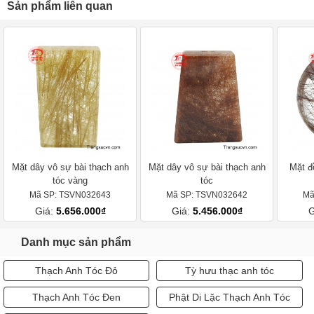
Sản phẩm liên quan
Mặt dây vô sự bài thạch anh
Mặt dây vô sự bài thạch anh
Mặt đ
tóc vàng
tóc
Mã SP: TSVN032643
Mã SP: TSVN032642
Mã
Giá:
5.656.000₫
Giá:
5.456.000₫
G
Danh mục sản phẩm
Thạch Anh Tóc Đỏ
Tỳ hưu thạc anh tóc
Thạch Anh Tóc Đen
Phật Di Lặc Thạch Anh Tóc