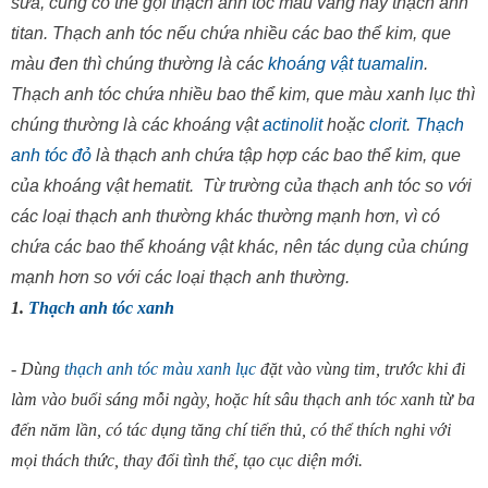
sữa, cũng có thể gọi thạch anh tóc mầu vàng hay thạch anh
titan. Thạch anh tóc nếu chứa nhiều các bao thể kim, que
màu đen thì chúng thường là các
khoáng vật tuamalin
.
Thạch anh tóc chứa nhiều bao thể kim, que màu xanh lục thì
chúng thường là các khoáng vật
actinolit
hoặc
clorit
.
Thạch
anh tóc đỏ
là thạch anh chứa tập hợp các bao thể kim, que
của khoáng vật hematit. Từ trường của thạch anh tóc so với
các loại thạch anh thường khác thường mạnh hơn, vì có
chứa các bao thể khoáng vật khác, nên tác dụng của chúng
mạnh hơn so với các loại thạch anh thường.
1.
Thạch anh tóc xanh
- Dùng
thạch anh tóc màu xanh lục
đặt vào vùng tim, trước khi đi
làm vào buổi sáng mỗi ngày, hoặc hít sâu thạch anh tóc xanh từ ba
đến năm lần, có tác dụng tăng chí tiến thủ, có thể thích nghi với
mọi thách thức, thay đổi tình thế, tạo cục diện mới.