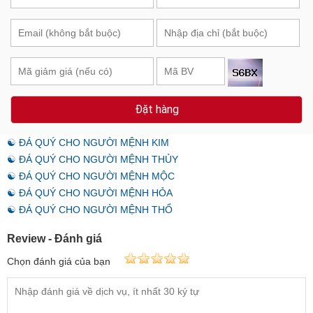
Đặt hàng
☯ ĐÁ QUÝ CHO NGƯỜI MỆNH KIM
☯ ĐÁ QUÝ CHO NGƯỜI MỆNH THỦY
☯ ĐÁ QUÝ CHO NGƯỜI MỆNH MỘC
☯ ĐÁ QUÝ CHO NGƯỜI MỆNH HỎA
☯ ĐÁ QUÝ CHO NGƯỜI MỆNH THỔ
Review - Đánh giá
Chọn đánh giá của bạn