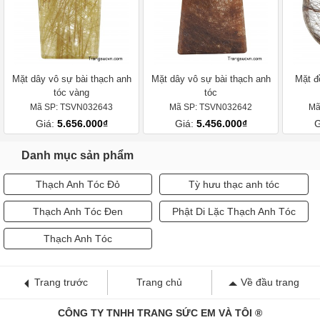
Mặt dây vô sự bài thạch anh
Mặt dây vô sự bài thạch anh
Mặt đ
tóc vàng
tóc
Mã SP: TSVN032643
Mã SP: TSVN032642
Mã
Giá:
5.656.000₫
Giá:
5.456.000₫
G
Danh mục sản phẩm
Thạch Anh Tóc Đỏ
Tỳ hưu thạc anh tóc
Thạch Anh Tóc Đen
Phật Di Lặc Thạch Anh Tóc
Thạch Anh Tóc
Trang trước
Trang chủ
Về đầu trang
CÔNG TY TNHH TRANG SỨC EM VÀ TÔI ®