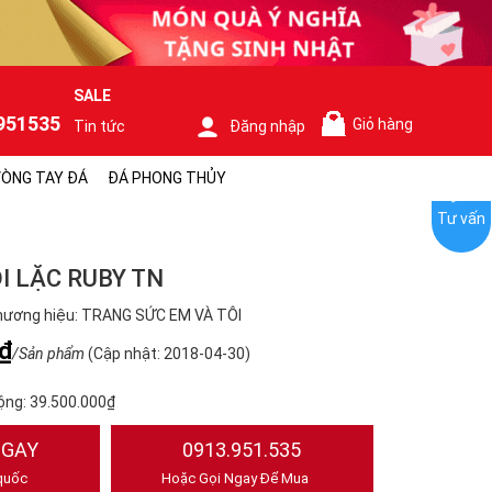
SALE
951535
Giỏ hàng
Tin tức
Đăng nhập
0
ÒNG TAY ĐÁ
ĐÁ PHONG THỦY
Tư vấn
I LẶC RUBY TN
hương hiệu: TRANG SỨC EM VÀ TÔI
₫
/Sản phẩm
(Cập nhật: 2018-04-30)
ộng:
39.500.000₫
NGAY
0913.951.535
quốc
Hoặc Gọi Ngay Để Mua