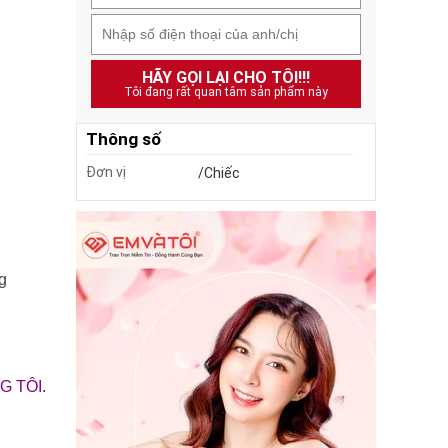
HÃY GỌI LẠI CHO TÔI!!!
Tôi đang rất quan tâm sản phẩm này
Thông số
Đơn vị
/Chiếc
g
 TÔI.