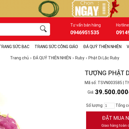
Tư vấn bán hàng
Hotline
0946951535
0914
TRANG SỨC BẠC
TRANG SỨC CÔNG GIÁO
ĐÁ QUÝ THIÊN NHIÊN
V
Trang chủ
ĐÁ QUÝ THIÊN NHIÊN
Ruby
Phật Di Lặc Ruby
TƯỢNG PHẬT D
Mã số: TSVN003585 | T
39.500.000
Giá:
Số lượng:
Tổng c
ĐẶT MUA 
Giao hàng toàn 