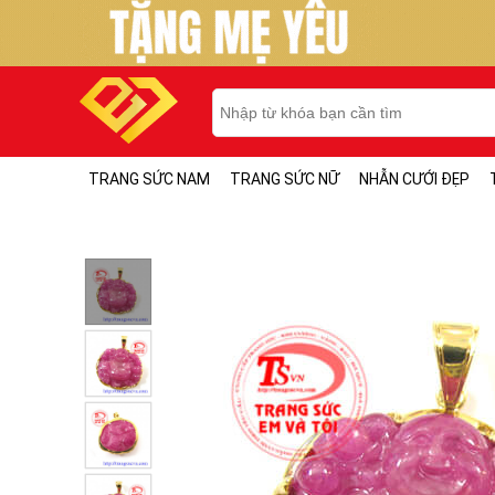
TRANG SỨC NAM
TRANG SỨC NỮ
NHẪN CƯỚI ĐẸP