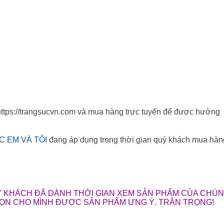
 https://trangsucvn.com và mua hàng trực tuyến để được hưởng
C EM VÀ TÔI
đang áp dụng trong thời gian quý khách mua hàn
 KHÁCH ĐÃ DÀNH THỜI GIAN XEM SẢN PHẨM CỦA CHÚNG
HỌN CHO MÌNH ĐƯỢC SẢN PHẨM ƯNG Ý. TRÂN TRỌNG!