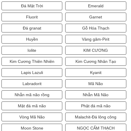
Đá Mặt Trời
Emerald
Fluorit
Garnet
Đá granat
Gỗ Hóa Thạch
Huyền
Vàng găm-Pirit
Iolite
KIM CƯƠNG
Kim Cương Thiên Nhiên
Kim Cương Nhân Tạo
Lapis Lazuli
Kyanit
Labradorit
Mã Não
Nhẫn mã não rồng
Nhẫn Mã Não
Mặt đá mã não
Phật đá mã não
Vòng Mã Não
Malachit-Đá lông công
Moon Stone
NGỌC CẨM THẠCH