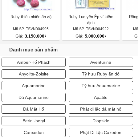
Ruby thiên nhiên ấn độ
Ruby Lục yên Ép vỉ kiểm
Rồng
định
Mã SP: TSVN004995
Mã SP: TSVN004922
Mã
Giá:
3.150.000₫
Giá:
5.000.000₫
G
Danh mục sản phẩm
Amber-Hổ Phách
Aventurine
Anyolite-Zoisite
Tỳ hưu Ruby ấn độ
Aquamarine
Tỳ hưu Aquamarine
Đá Aquamarine
Apatite
Đá Mắt Hổ
Phật di lặc đá mắt hổ
Berin -beryl
Diopside
Canxedon
Phật Di Lặc Caxedon