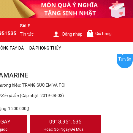
SALE
951535
Giỏ hàng
Tin tức
Đăng nhập
0
ÒNG TAY ĐÁ
ĐÁ PHONG THỦY
Tư vấn
AMARINE
hương hiệu: TRANG SỨC EM VÀ TÔI
/Sản phẩm
(Cập nhật: 2019-08-03)
ộng:
1.200.000₫
NGAY
0913.951.535
quốc
Hoặc Gọi Ngay Để Mua