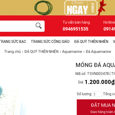
Tư vấn bán hàng
Hotline
0946951535
0914
TRANG SỨC BẠC
TRANG SỨC CÔNG GIÁO
ĐÁ QUÝ THIÊN NHIÊN
V
Trang chủ
ĐÁ QUÝ THIÊN NHIÊN
Aquamarine
Đá Aquamarine
MÓNG ĐÁ AQU
Mã số: TSVN003478 | T
1.200.000₫
Giá:
Số lượng:
Tổng c
ĐẶT MUA 
Giao hàng toàn 