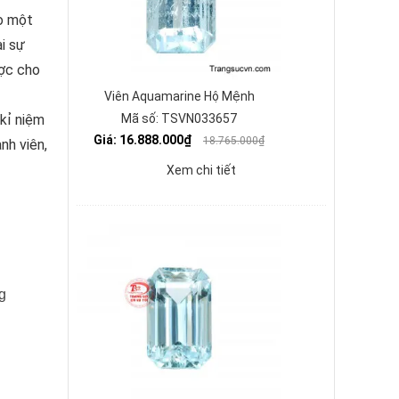
ho một
i sự
ược cho
Viên Aquamarine Hộ Mệnh
kỉ niệm
Mã số: TSVN033657
Giá: 16.888.000₫
18.765.000₫
nh viên,
Xem chi tiết
g