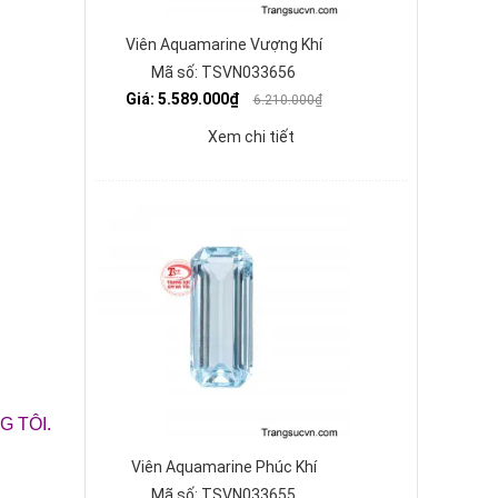
Viên Aquamarine Vượng Khí
Mã số: TSVN033656
Giá: 5.589.000₫
6.210.000₫
Xem chi tiết
 TÔI.
Viên Aquamarine Phúc Khí
Mã số: TSVN033655