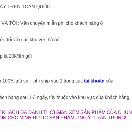
NGÀY TRÊN TOÀN QUỐC.
VÀ TÔI : Vận chuyển miễn phí cho khách hàng ở
ửi đối với các khu vực hà nội.
p là 20k/lần gửi.
n 100% giá sp + phí ship vào 1 trong các
tài khoản
của
 hàng sau 1-3 ngày, tùy thuộc vào khu vực của khách hàng.
 KHÁCH ĐÃ DÀNH THỜI GIAN XEM SẢN PHẨM CỦA CHÚNG
HỌN CHO MÌNH ĐƯỢC SẢN PHẨM ƯNG Ý. TRÂN TRỌNG!