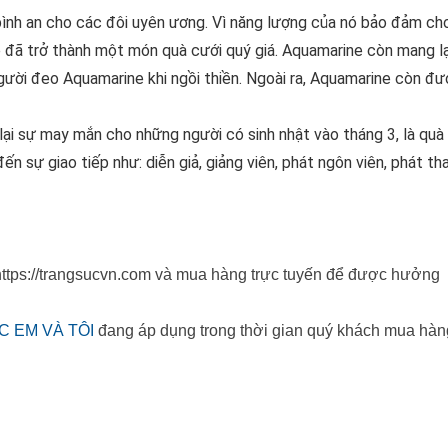
bình an cho các đôi uyên ương. Vì năng lượng của nó bảo đảm c
đã trở thành một món quà cưới quý giá. Aquamarine còn mang lạ
người đeo Aquamarine khi ngồi thiền. Ngoài ra, Aquamarine còn đ
i sự may mắn cho những người có sinh nhật vào tháng 3, là quà 
n sự giao tiếp như: diễn giả, giảng viên, phát ngôn viên, phát tha
 https://trangsucvn.com và mua hàng trực tuyến để được hưởng
C EM VÀ TÔI
đang áp dụng trong thời gian quý khách mua hàn