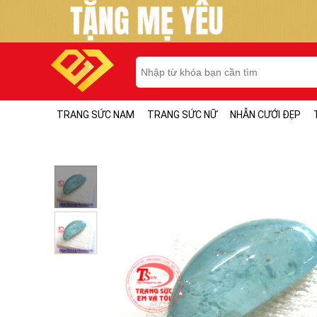
TRANG SỨC NAM
TRANG SỨC NỮ
NHẪN CƯỚI ĐẸP