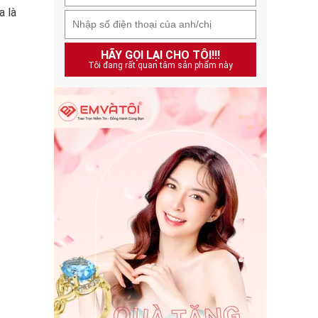
a là
HÃY GỌI LẠI CHO TÔI!!!
Tôi đang rất quan tâm sản phẩm này