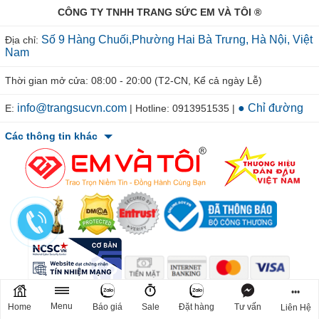
CÔNG TY TNHH TRANG SỨC EM VÀ TÔI ®
Số 9 Hàng Chuối,Phường Hai Bà Trưng, Hà Nội, Việt
Địa chỉ:
Nam
Thời gian mở cửa: 08:00 - 20:00 (T2-CN, Kể cả ngày Lễ)
info@trangsucvn.com
● Chỉ đường
E:
| Hotline: 0913951535 |
Các thông tin khác
© 2011-2026 TRANGSUCVN.COM Copyright, All Rights Reserved.
•••
Mã số doanh nghiệp: 0106207967. Nơi cấp: Sở Kế Hoạch & Đầu Tư
Menu
Home
Báo giá
Sale
Đặt hàng
Tư vấn
Liên Hệ
TP. Hà Nội-Việt Nam. Chịu trách nhiệm: CEO.TRẦN VĂN TIÊN