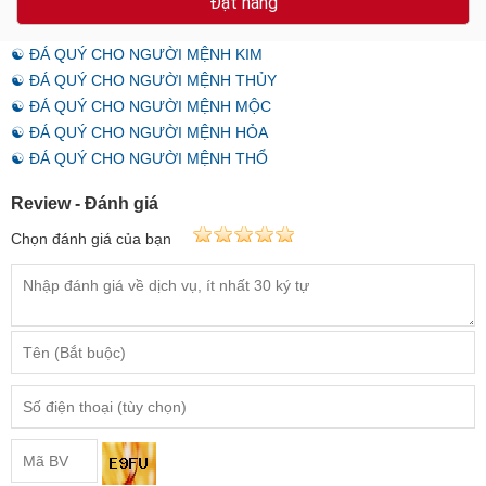
Đặt hàng
☯ ĐÁ QUÝ CHO NGƯỜI MỆNH KIM
☯ ĐÁ QUÝ CHO NGƯỜI MỆNH THỦY
☯ ĐÁ QUÝ CHO NGƯỜI MỆNH MỘC
☯ ĐÁ QUÝ CHO NGƯỜI MỆNH HỎA
☯ ĐÁ QUÝ CHO NGƯỜI MỆNH THỔ
Review - Đánh giá
Chọn đánh giá của bạn