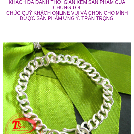
KHÁCH ĐÃ DÀNH THỜI GIAN XEM SẢN PHẨM CỦA
CHÚNG TÔI.
CHÚC QUÝ KHÁCH ONLINE VUI VÀ CHỌN CHO MÌNH
ĐƯỢC SẢN PHẨM ƯNG Ý. TRÂN TRỌNG!