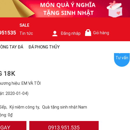
SALE
951535
Giỏ hàng
Tin tức
Đăng nhập
0
ÒNG TAY ĐÁ
ĐÁ PHONG THỦY
Tư vấn
G 18K
ương hiệu: EM VÀ TÔI
ật: 2020-01-04)
 Sếp
Kỷ niệm công ty
Quà tặng sinh nhật Nam
ộng:
0₫
NGAY
0913.951.535