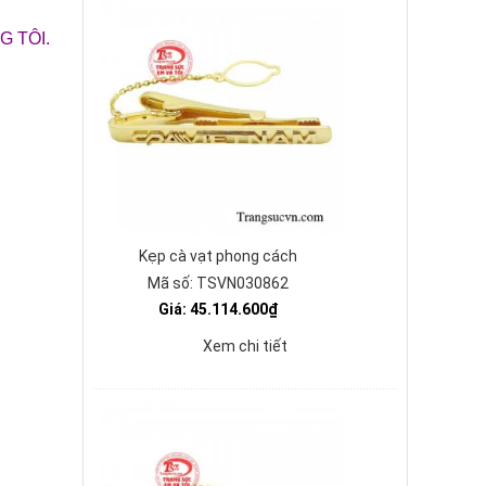
 TÔI.
Kẹp cà vạt phong cách
Mã số: TSVN030862
Giá: 45.114.600₫
Xem chi tiết