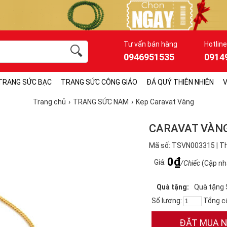
Tư vấn bán hàng
Hotline
0946951535
0914
TRANG SỨC BẠC
TRANG SỨC CÔNG GIÁO
ĐÁ QUÝ THIÊN NHIÊN
V
Trang chủ
TRANG SỨC NAM
Kẹp Caravat Vàng
CARAVAT VÀN
Mã số: TSVN003315 | Th
0₫
Giá:
/Chiếc
(Cập nh
Quà tặng:
Quà tặng
Số lượng:
Tổng c
ĐẶT MUA 