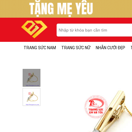
TRANG SỨC NAM
TRANG SỨC NỮ
NHẪN CƯỚI ĐẸP