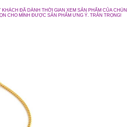
 KHÁCH ĐÃ DÀNH THỜI GIAN XEM SẢN PHẨM CỦA CHÚNG
HỌN CHO MÌNH ĐƯỢC SẢN PHẨM ƯNG Ý. TRÂN TRỌNG!