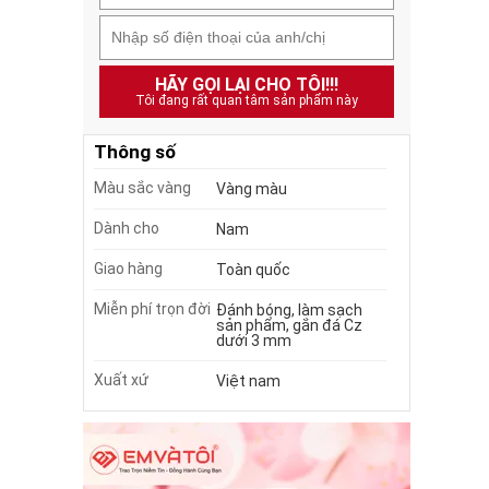
HÃY GỌI LẠI CHO TÔI!!!
Tôi đang rất quan tâm sản phẩm này
Thông số
Màu sắc vàng
Vàng màu
Dành cho
Nam
Giao hàng
Toàn quốc
Miễn phí trọn đời
Đánh bóng, làm sạch
sản phẩm, gắn đá Cz
dưới 3 mm
Xuất xứ
Việt nam