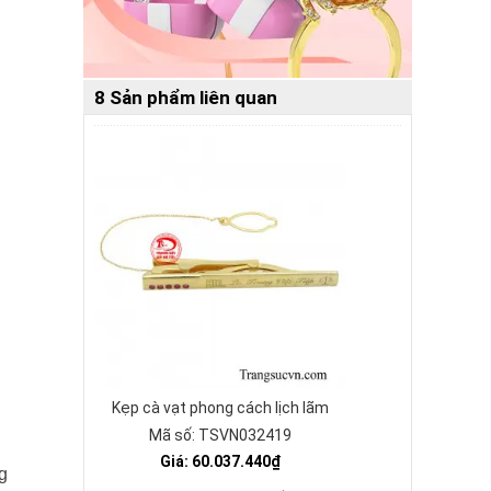
8 Sản phẩm liên quan
Kẹp cà vạt phong cách lịch lãm
Mã số: TSVN032419
Giá: 60.037.440₫
g