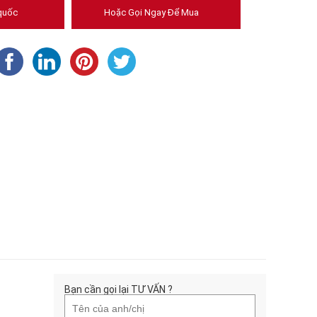
quốc
Hoặc Gọi Ngay Để Mua
Bạn cần gọi lại TƯ VẤN ?