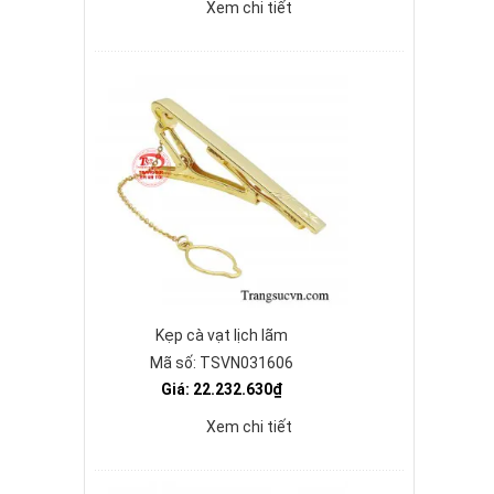
Xem chi tiết
Kẹp cà vạt lịch lãm
Mã số: TSVN031606
Giá: 22.232.630₫
Xem chi tiết