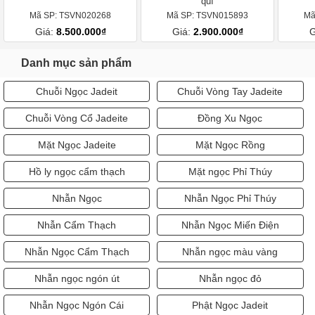
quí
Mã SP: TSVN020268
Mã SP: TSVN015893
Mã
Giá:
8.500.000₫
Giá:
2.900.000₫
G
Danh mục sản phẩm
Chuỗi Ngọc Jadeit
Chuỗi Vòng Tay Jadeite
Chuỗi Vòng Cổ Jadeite
Đồng Xu Ngọc
Mặt Ngọc Jadeite
Mặt Ngọc Rồng
Hồ ly ngọc cẩm thạch
Mặt ngọc Phỉ Thúy
Nhẫn Ngọc
Nhẫn Ngọc Phỉ Thúy
Nhẫn Cẩm Thạch
Nhẫn Ngọc Miến Điện
Nhẫn Ngọc Cẩm Thạch
Nhẫn ngọc màu vàng
Nhẫn ngọc ngón út
Nhẫn ngọc đỏ
Nhẫn Ngọc Ngón Cái
Phật Ngọc Jadeit