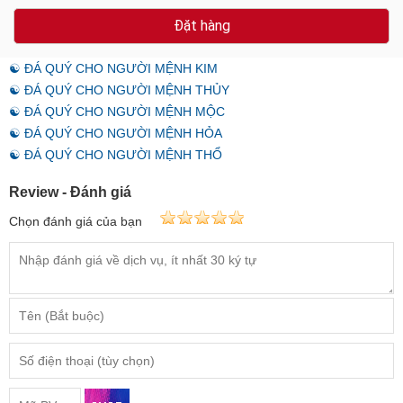
Đặt hàng
☯ ĐÁ QUÝ CHO NGƯỜI MỆNH KIM
☯ ĐÁ QUÝ CHO NGƯỜI MỆNH THỦY
☯ ĐÁ QUÝ CHO NGƯỜI MỆNH MỘC
☯ ĐÁ QUÝ CHO NGƯỜI MỆNH HỎA
☯ ĐÁ QUÝ CHO NGƯỜI MỆNH THỔ
Review - Đánh giá
Chọn đánh giá của bạn