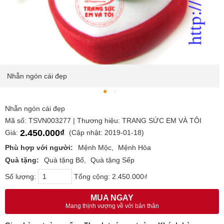
Nhẫn ngón cái đẹp
Nhẫn ngón cái đẹp
Mã số: TSVN003277 | Thương hiệu: TRANG SỨC EM VÀ TÔI
2.450.000₫
Giá:
(Cập nhật: 2019-01-18)
Phù hợp với người:
Mệnh Mộc
Mệnh Hỏa
Quà tặng:
Quà tặng Bố
Quà tặng Sếp
Số lượng:
Tổng cộng:
2.450.000₫
MUA NGAY
Mang thịnh vượng về với bản thân