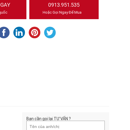
NGAY
0913.951.535
quốc
Hoặc Gọi Ngay Để Mua
Bạn cần gọi lại TƯ VẤN ?