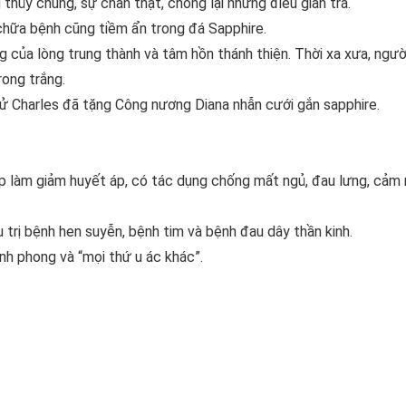
 thủy chung, sự chân thật, chống lại những điều gian trá.
 chữa bệnh cũng tiềm ẩn trong đá Sapphire.
g của lòng trung thành và tâm hồn thánh thiện. Thời xa xưa, ngườ
rong trắng.
 tử Charles đã tặng Công nương Diana nhẫn cưới gắn sapphire.
úp làm giảm huyết áp, có tác dụng chống mất ngủ, đau lưng, cảm
 trị bệnh hen suyễn, bệnh tim và bệnh đau dây thần kinh.
ệnh phong và “mọi thứ u ác khác”.