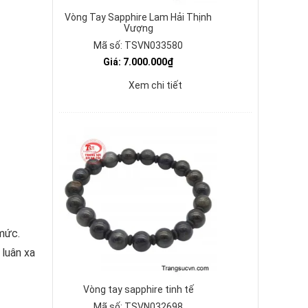
Vòng Tay Sapphire Lam Hải Thịnh
Vượng
Mã số: TSVN033580
Giá: 7.000.000₫
Xem chi tiết
 mức.
 luân xa
Vòng tay sapphire tinh tế
Mã số: TSVN032698