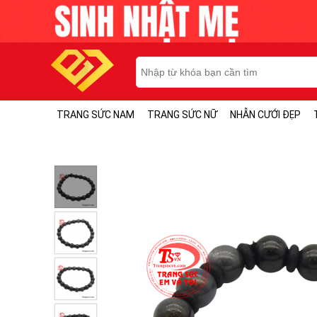
TRANG SỨC NAM
TRANG SỨC NỮ
NHẪN CƯỚI ĐẸP