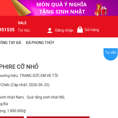
SALE
951535
Giỏ hàng
Tin tức
Đăng nhập
0
ÒNG TAY ĐÁ
ĐÁ PHONG THỦY
Tư vấn
PHIRE CỠ NHỎ
hương hiệu: TRANG SỨC EM VÀ TÔI
/Chiếc
(Cập nhật: 2026-06-25)
sinh nhật Nam
Quà tặng sinh nhật Nữ
ng Bà
ộng:
1.800.000₫