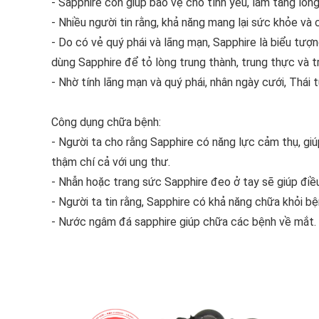
- Sapphire còn giúp bảo vệ cho tình yêu, làm tăng lòng
- Nhiều người tin rằng, khả năng mang lại sức khỏe và
- Do có vẻ quý phái và lãng mạn, Sapphire là biểu tượn
dùng Sapphire để tỏ lòng trung thành, trung thực và t
- Nhờ tính lãng mạn và quý phái, nhân ngày cưới, Thái
Công dụng chữa bệnh:
- Người ta cho rằng Sapphire có năng lực cảm thụ, gi
thậm chí cả với ung thư.
- Nhẫn hoặc trang sức Sapphire đeo ở tay sẽ giúp điều
- Người ta tin rằng, Sapphire có khả năng chữa khỏi b
- Nước ngâm đá sapphire giúp chữa các bệnh về mắt.