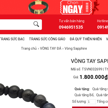
Tư vấn bán hàng
Hotline
0946951535
0914
TRANG SỨC BẠC
TRANG SỨC CÔNG GIÁO
ĐÁ QUÝ THIÊN NHIÊN
V
Trang chủ
VÒNG TAY ĐÁ
Vòng Sapphire
VÒNG TAY SAP
Mã số: TSVN032699 | T
1.800.000₫
Giá:
Quà tặng:
Quà tặng 
Quà tặng Bố
Quà tặ
Số lượng:
Tổng c