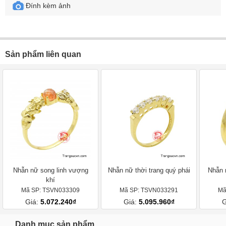
Đính kèm ảnh
Sản phẩm liên quan
Nhẫn nữ song linh vượng
Nhẫn nữ thời trang quý phái
Nhẫn 
khí
Mã SP: TSVN033309
Mã SP: TSVN033291
Mã
Giá:
5.072.240₫
Giá:
5.095.960₫
G
Danh mục sản phẩm