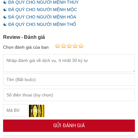
☯ ĐÁ QUÝ CHO NGƯỜI MỆNH THỦY
☯ ĐÁ QUÝ CHO NGƯỜI MỆNH MỘC
☯ ĐÁ QUÝ CHO NGƯỜI MỆNH HỎA
☯ ĐÁ QUÝ CHO NGƯỜI MỆNH THỔ
Review - Đánh giá
Chọn đánh giá của bạn
GỬI ĐÁNH GIÁ