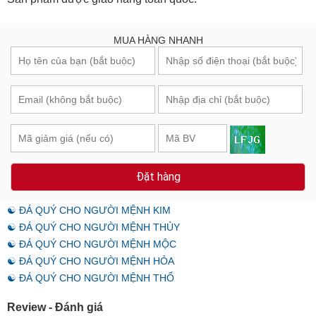
Sản phẩm được giao hàng toàn quốc.
MUA HÀNG NHANH
Đặt hàng
☯ ĐÁ QUÝ CHO NGƯỜI MỆNH KIM
☯ ĐÁ QUÝ CHO NGƯỜI MỆNH THỦY
☯ ĐÁ QUÝ CHO NGƯỜI MỆNH MỘC
☯ ĐÁ QUÝ CHO NGƯỜI MỆNH HỎA
☯ ĐÁ QUÝ CHO NGƯỜI MỆNH THỔ
Review - Đánh giá