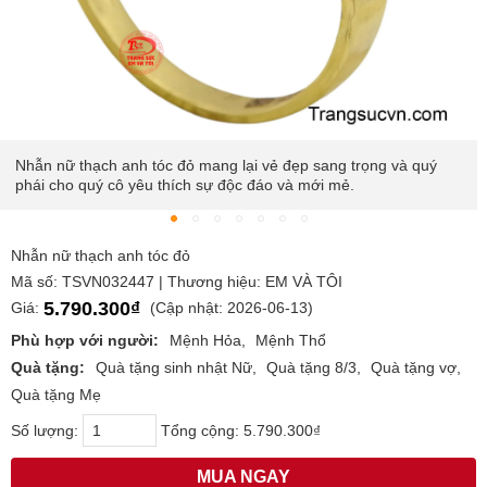
rọng và quý
Chiếc nhẫn được khắc họa hình ảnh chú hồ ly uyển
chất liệu vàng 10K óng ánh kết hợp hài hòa với viê
anh tóc đỏ lấp lánh.
Nhẫn nữ thạch anh tóc đỏ
Mã số: TSVN032447 | Thương hiệu: EM VÀ TÔI
5.790.300₫
Giá:
(Cập nhật: 2026-06-13)
Phù hợp với người:
Mệnh Hỏa
Mệnh Thổ
Quà tặng:
Quà tặng sinh nhật Nữ
Quà tặng 8/3
Quà tặng vợ
Quà tặng Mẹ
Số lượng:
Tổng cộng:
5.790.300₫
MUA NGAY