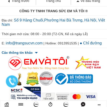
Trang trước
Trang chủ
Về đầu trang
CÔNG TY TNHH TRANG SỨC EM VÀ TÔI ®
Số 9 Hàng Chuối,Phường Hai Bà Trưng, Hà Nội, Việt
Địa chỉ:
Nam
Thời gian mở cửa: 08:00 - 20:00 (T2-CN, Kể cả ngày Lễ)
info@trangsucvn.com
● Chỉ đường
E:
| Hotline: 0913951535 |
Các thông tin khác
•••
© 2011-2026 TRANGSUCVN.COM Copyright, All Rights Reserved.