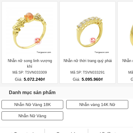
Nhẫn nữ song linh vượng
Nhẫn nữ thời trang quý phái
Nhẫn 
khí
Mã SP: TSVN033309
Mã SP: TSVN033291
Mã
Giá:
5.072.240₫
Giá:
5.095.960₫
G
Danh mục sản phẩm
Nhẫn Nữ Vàng 18K
Nhẫn vàng 14K Nữ
Nhẫn Nữ Vàng