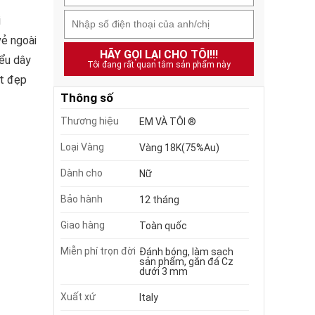
i
vẻ ngoài
HÃY GỌI LẠI CHO TÔI!!!
iểu dây
Tôi đang rất quan tâm sản phẩm này
ét đẹp
Thông số
Thương hiệu
EM VÀ TÔI ®
Loại Vàng
Vàng 18K(75%Au)
Dành cho
Nữ
Bảo hành
12 tháng
Giao hàng
Toàn quốc
Miễn phí trọn đời
Đánh bóng, làm sạch
sản phẩm, gắn đá Cz
dưới 3 mm
Xuất xứ
Italy