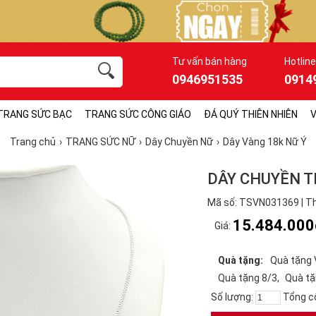
Tư vấn bán hàng
Hotline
0946951535
0914
TRANG SỨC BẠC
TRANG SỨC CÔNG GIÁO
ĐÁ QUÝ THIÊN NHIÊN
V
Trang chủ
TRANG SỨC NỮ
Dây Chuyền Nữ
Dây Vàng 18k Nữ Ý
DÂY CHUYỀN T
Mã số: TSVN031369 | Th
15.484.000
Giá:
Quà tặng:
Quà tặng 
Quà tặng 8/3
Quà tặ
Số lượng:
Tổng c