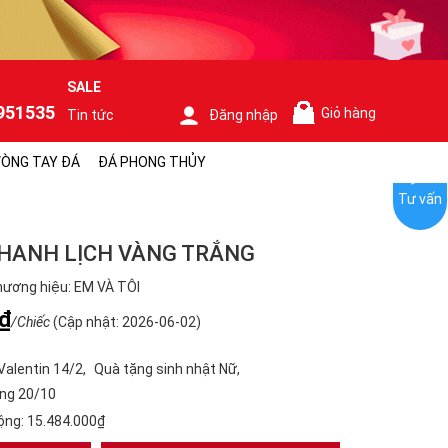
SALE
951535
Giỏ hàng
Tin tức
Đăng nhập
0
ÒNG TAY ĐÁ
ĐÁ PHONG THỦY
Tư vấn
HANH LỊCH VÀNG TRẮNG
ương hiệu: EM VÀ TÔI
₫
/Chiếc
(Cập nhật: 2026-06-02)
Valentin 14/2
Quà tặng sinh nhật Nữ
ng 20/10
ộng:
15.484.000₫