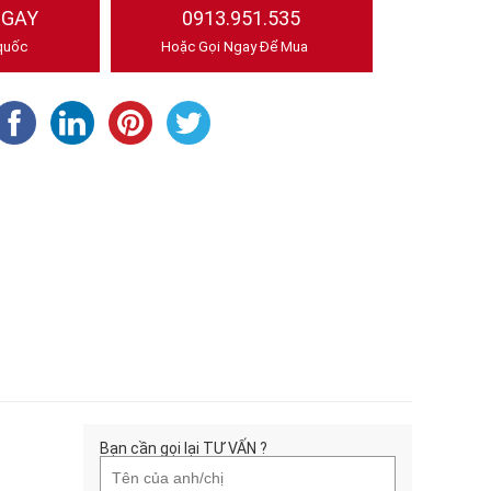
NGAY
0913.951.535
quốc
Hoặc Gọi Ngay Để Mua
Bạn cần gọi lại TƯ VẤN ?