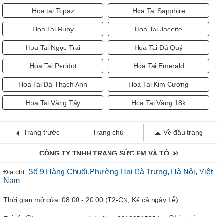
Hoa tai Topaz
Hoa Tai Sapphire
Hoa Tai Ruby
Hoa Tai Jadeite
Hoa Tai Ngọc Trai
Hoa Tai Đá Quý
Hoa Tai Peridot
Hoa Tai Emerald
Hoa Tai Đá Thạch Anh
Hoa Tai Kim Cương
Hoa Tai Vàng Tây
Hoa Tai Vàng 18k
Trang trước
Trang chủ
Về đầu trang
CÔNG TY TNHH TRANG SỨC EM VÀ TÔI ®
Số 9 Hàng Chuối,Phường Hai Bà Trưng, Hà Nội, Việt
Địa chỉ:
Nam
Thời gian mở cửa: 08:00 - 20:00 (T2-CN, Kể cả ngày Lễ)