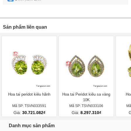
Sản phẩm liên quan
Hoa tai peridot kiêu hãnh
Hoa tai Peridot kiêu sa vàng
Hoa
10K
Mã SP: TSVN033591
Mã SP: TSVN033106
Mã
Giá:
30.721.082₫
Giá:
8.297.310₫
G
Danh mục sản phẩm