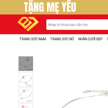
TRANG SỨC NAM
TRANG SỨC NỮ
NHẪN CƯỚI ĐẸP