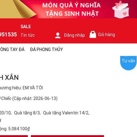
SALE
951535
Giỏ hàng
Tin tức
Đăng nhập
0
ÒNG TAY ĐÁ
ĐÁ PHONG THỦY
Tư vấn
H XẮN
ương hiệu: EM VÀ TÔI
/Chiếc
(Cập nhật: 2026-06-13)
20/10
Quà tặng 8/3
Quà tặng Valentin 14/2
ữ
ộng:
5.084.100₫