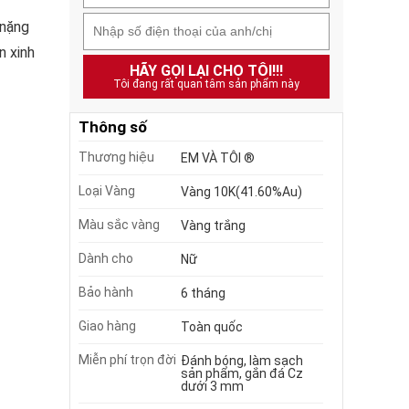
 nặng
n xinh
HÃY GỌI LẠI CHO TÔI!!!
Tôi đang rất quan tâm sản phẩm này
Thông số
Thương hiệu
EM VÀ TÔI ®
Loại Vàng
Vàng 10K(41.60%Au)
Màu sắc vàng
Vàng trắng
Dành cho
Nữ
Bảo hành
6 tháng
Giao hàng
Toàn quốc
Miễn phí trọn đời
Đánh bóng, làm sạch
sản phẩm, gắn đá Cz
dưới 3 mm