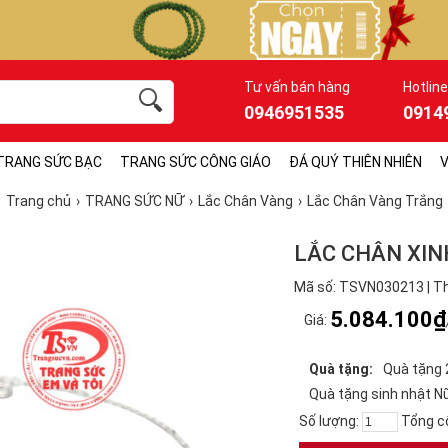
Tư vấn bán hàng
Hotline
0946951535
0914
TRANG SỨC BẠC
TRANG SỨC CÔNG GIÁO
ĐÁ QUÝ THIÊN NHIÊN
V
Trang chủ
TRANG SỨC NỮ
Lắc Chân Vàng
Lắc Chân Vàng Trắng
LẮC CHÂN XIN
Mã số: TSVN030213 | Th
5.084.100₫
Giá:
Quà tặng:
Quà tặng 
Quà tặng sinh nhật N
Số lượng:
Tổng c