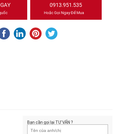
NGAY
0913.951.535
quốc
Hoặc Gọi Ngay Để Mua
Bạn cần gọi lại TƯ VẤN ?