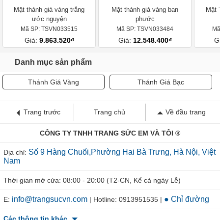
Mặt thánh giá vàng trắng
Mặt thánh giá vàng ban
Mặt 
ước nguyện
phước
Mã SP: TSVN033515
Mã SP: TSVN033484
Mã
Giá:
9.863.520₫
Giá:
12.548.400₫
G
Danh mục sản phẩm
Thánh Giá Vàng
Thánh Giá Bạc
Trang trước
Trang chủ
Về đầu trang
CÔNG TY TNHH TRANG SỨC EM VÀ TÔI ®
Số 9 Hàng Chuối,Phường Hai Bà Trưng, Hà Nội, Việt
Địa chỉ:
Nam
Thời gian mở cửa: 08:00 - 20:00 (T2-CN, Kể cả ngày Lễ)
info@trangsucvn.com
● Chỉ đường
E:
| Hotline: 0913951535 |