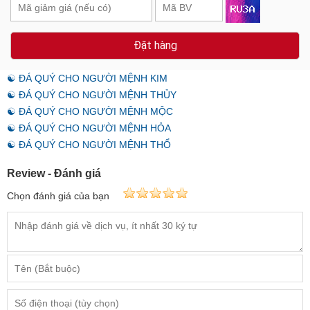
Đặt hàng
☯ ĐÁ QUÝ CHO NGƯỜI MỆNH KIM
☯ ĐÁ QUÝ CHO NGƯỜI MỆNH THỦY
☯ ĐÁ QUÝ CHO NGƯỜI MỆNH MỘC
☯ ĐÁ QUÝ CHO NGƯỜI MỆNH HỎA
☯ ĐÁ QUÝ CHO NGƯỜI MỆNH THỔ
Review - Đánh giá
Chọn đánh giá của bạn