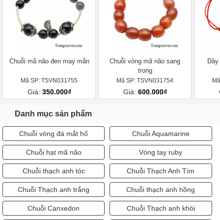
Chuỗi mã não đen may mắn
Chuỗi vòng mã não sang
Dây 
trọng
Mã SP: TSVN031755
Mã SP: TSVN031754
Mã
Giá:
350.000₫
Giá:
600.000₫
Danh mục sản phẩm
Chuỗi vòng đá mắt hổ
Chuỗi Aquamarine
Chuỗi hạt mã não
Vòng tay ruby
Chuỗi thạch anh tóc
Chuỗi Thạch Anh Tím
Chuỗi Thạch anh trắng
Chuỗi thạch anh hồng
Chuỗi Canxedon
Chuỗi Thạch anh khói