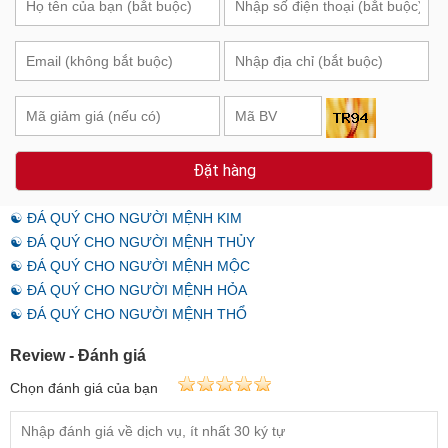
Đặt hàng
☯ ĐÁ QUÝ CHO NGƯỜI MỆNH KIM
☯ ĐÁ QUÝ CHO NGƯỜI MỆNH THỦY
☯ ĐÁ QUÝ CHO NGƯỜI MỆNH MỘC
☯ ĐÁ QUÝ CHO NGƯỜI MỆNH HỎA
☯ ĐÁ QUÝ CHO NGƯỜI MỆNH THỔ
Review - Đánh giá
Chọn đánh giá của bạn