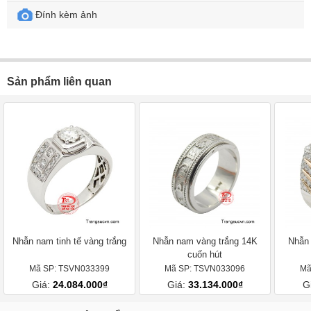
Đính kèm ảnh
Sản phẩm liên quan
Nhẫn nam tinh tế vàng trắng
Nhẫn nam vàng trắng 14K
Nhẫn 
cuốn hút
Mã SP: TSVN033399
Mã SP: TSVN033096
Mã
Giá:
24.084.000₫
Giá:
33.134.000₫
G