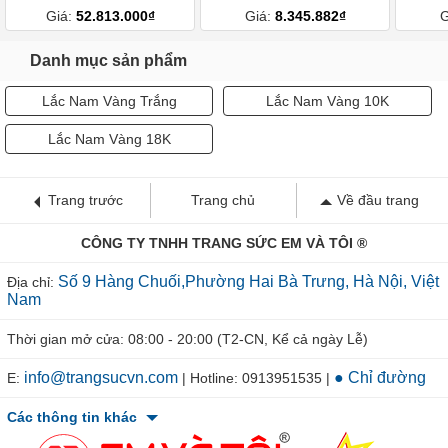
Giá:
52.813.000₫
Giá:
8.345.882₫
G
Danh mục sản phẩm
Lắc Nam Vàng Trắng
Lắc Nam Vàng 10K
Lắc Nam Vàng 18K
Trang trước
Trang chủ
Về đầu trang
CÔNG TY TNHH TRANG SỨC EM VÀ TÔI ®
Số 9 Hàng Chuối,Phường Hai Bà Trưng, Hà Nội, Việt
Địa chỉ:
Nam
Thời gian mở cửa: 08:00 - 20:00 (T2-CN, Kể cả ngày Lễ)
info@trangsucvn.com
● Chỉ đường
E:
| Hotline: 0913951535 |
Các thông tin khác