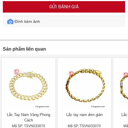
GỬI ĐÁNH GIÁ
Đính kèm ảnh
Sản phẩm liên quan
Lắc Tay Nam Vàng Phong
Lắc tay nam đơn giản
Lắc
Cách
Mã SP: TSVN033670
Mã SP: TSVN033070
Mã