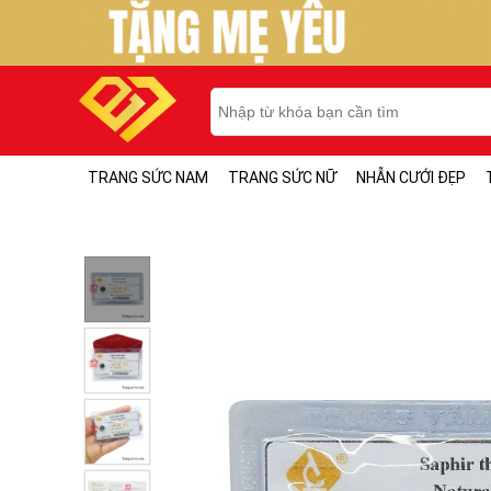
TRANG SỨC NAM
TRANG SỨC NỮ
NHẪN CƯỚI ĐẸP