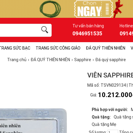
Tư vấn bán hàng
Hotline
0946951535
0914
TRANG SỨC BẠC
TRANG SỨC CÔNG GIÁO
ĐÁ QUÝ THIÊN NHIÊN
V
Trang chủ
ĐÁ QUÝ THIÊN NHIÊN
Sapphire
Đá quý sapphire
VIÊN SAPPHIR
Mã số: TSVN029134 | Th
10.212.000
Giá:
Phù hợp với người:
Quà tặng:
Quà tặng 
Quà tặng Mẹ
Số lượng:
Tổng c