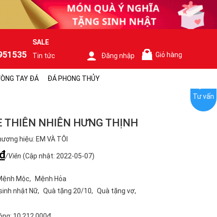
SALE
951535
Giỏ hàng
Tin tức
Đăng nhập
0
ÒNG TAY ĐÁ
ĐÁ PHONG THỦY
Tư vấn
E THIÊN NHIÊN HƯNG THỊNH
ương hiệu: EM VÀ TÔI
₫
/Viên
(Cập nhật: 2022-05-07)
Mệnh Mộc
Mệnh Hỏa
sinh nhật Nữ
Quà tặng 20/10
Quà tặng vợ
ộng:
10.212.000₫