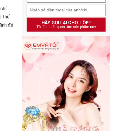
 chỉ
ó thể
HÃY GỌI LẠI CHO TÔI!!!
định đá
Tôi đang rất quan tâm sản phẩm này