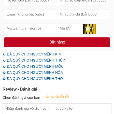
Đặt hàng
☯ ĐÁ QUÝ CHO NGƯỜI MỆNH KIM
☯ ĐÁ QUÝ CHO NGƯỜI MỆNH THỦY
☯ ĐÁ QUÝ CHO NGƯỜI MỆNH MỘC
☯ ĐÁ QUÝ CHO NGƯỜI MỆNH HỎA
☯ ĐÁ QUÝ CHO NGƯỜI MỆNH THỔ
Review - Đánh giá
Chọn đánh giá của bạn