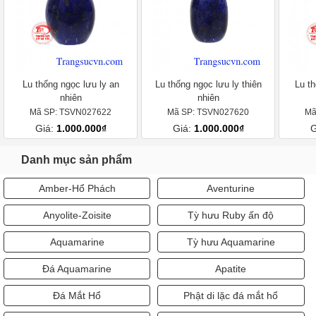
Lu thống ngọc lưu ly an
Lu thống ngọc lưu ly thiên
Lu th
nhiên
nhiên
Mã SP: TSVN027622
Mã SP: TSVN027620
Mã
Giá:
1.000.000₫
Giá:
1.000.000₫
G
Danh mục sản phẩm
Amber-Hổ Phách
Aventurine
Anyolite-Zoisite
Tỳ hưu Ruby ấn độ
Aquamarine
Tỳ hưu Aquamarine
Đá Aquamarine
Apatite
Đá Mắt Hổ
Phật di lặc đá mắt hổ