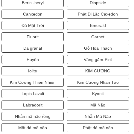
Berin -beryl
Diopside
Canxedon
Phật Di Lặc Caxedon
Đá Mặt Trời
Emerald
Fluorit
Garnet
Đá granat
Gỗ Hóa Thạch
Huyền
Vàng găm-Pirit
Iolite
KIM CƯƠNG
Kim Cương Thiên Nhiên
Kim Cương Nhân Tạo
Lapis Lazuli
Kyanit
Labradorit
Mã Não
Nhẫn mã não rồng
Nhẫn Mã Não
Mặt đá mã não
Phật đá mã não