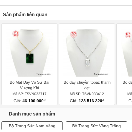
Sản phẩm liên quan
Bộ Mặt Dây Vô Sự Bài
Bộ dây chuyền topaz thành
Bộ d
Vượng Khí
đạt
Mã SP: TSVN033717
Mã SP: TSVN033412
Mã
Giá:
46.100.000₫
Giá:
123.516.320₫
G
Danh mục sản phẩm
Bộ Trang Sức Nam Vàng
Bộ Trang Sức Vàng Trắng