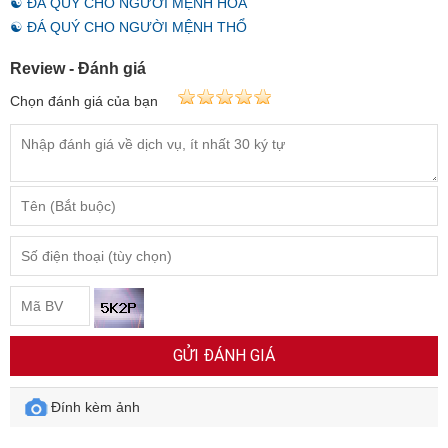
☯ ĐÁ QUÝ CHO NGƯỜI MỆNH HỎA
☯ ĐÁ QUÝ CHO NGƯỜI MỆNH THỔ
Review - Đánh giá
Chọn đánh giá của bạn
GỬI ĐÁNH GIÁ
Đính kèm ảnh