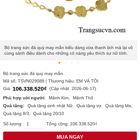
Đây sẽ là món trang sức không thể thiếu trong bộ sưu tập của
các quý cô để diện trong những dịp đặc biệt.
Bộ trang sức đá quý may mắn
Mã số: TSVN029088 | Thương hiệu: EM VÀ TÔI
106.338.520₫
Giá:
(Cập nhật: 2026-06-17)
Phù hợp với người:
Mệnh Kim
Mệnh Thổ
Quà tặng:
Quà tặng sinh nhật Nữ
Quà tặng vợ
Quà tặng Mẹ
Quà tặng 8/3
Quà tặng 20/10
Số lượng:
Tổng cộng:
106.338.520₫
MUA NGAY