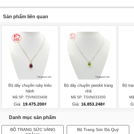
Sản phẩm liên quan
Bộ dây chuyền ruby kiêu
Bộ dây chuyền peridot trang
Bộ tra
hãnh
nhã
Mã SP: TSVN033408
Mã SP: TSVN033350
Mã
Giá:
19.475.200₫
Giá:
16.853.248₫
G
Danh mục sản phẩm
BỘ TRANG SỨC VÀNG
Bộ Trang Sức Đá Quý