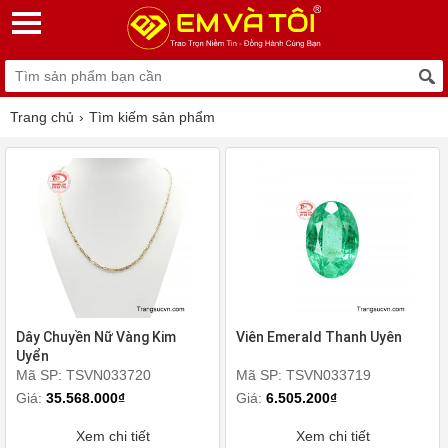
Trang chủ
Tìm kiếm sản phẩm
Dây Chuyền Nữ Vàng Kim
Viên Emerald Thanh Uyên
Uyển
Mã SP: TSVN033720
Mã SP: TSVN033719
Giá:
35.568.000₫
Giá:
6.505.200₫
Xem chi tiết
Xem chi tiết