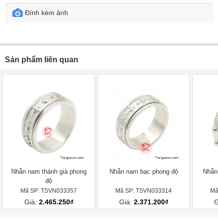
Đính kèm ảnh
Sản phẩm liên quan
Nhẫn nam thánh giá phong
Nhẫn nam bạc phong độ
Nhẫn
độ
Mã SP: TSVN033357
Mã SP: TSVN033314
Mã
Giá:
2.465.250₫
Giá:
2.371.200₫
G