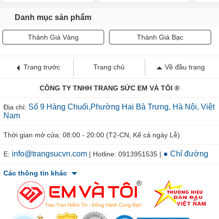
Giá:
9.863.520₫
Giá:
12.548.400₫
G
Danh mục sản phẩm
Thánh Giá Vàng
Thánh Giá Bạc
Trang trước
Trang chủ
Về đầu trang
CÔNG TY TNHH TRANG SỨC EM VÀ TÔI ®
Số 9 Hàng Chuối,Phường Hai Bà Trưng, Hà Nội, Việt
Địa chỉ:
Nam
Thời gian mở cửa: 08:00 - 20:00 (T2-CN, Kể cả ngày Lễ)
info@trangsucvn.com
● Chỉ đường
E:
| Hotline: 0913951535 |
Các thông tin khác