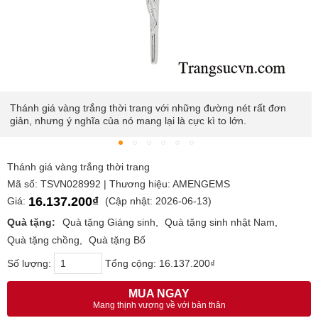
Thánh giá là tượng trưng cho hình ảnh của Chúa Giê-su bị đóng
đinh trên cây thập tự giá, luôn nhắc nhở chúng ta Chúa cứu thế
đã chịu khổ để chuộc tội cho nhân loại.
Thánh giá vàng trắng thời trang
Mã số: TSVN028992 | Thương hiệu: AMENGEMS
16.137.200₫
Giá:
(Cập nhật: 2026-06-13)
Quà tặng:
Quà tặng Giáng sinh
Quà tặng sinh nhật Nam
Quà tặng chồng
Quà tặng Bố
Số lượng:
Tổng cộng:
16.137.200₫
MUA NGAY