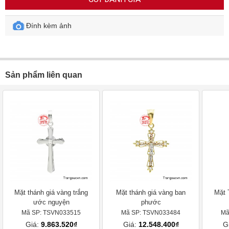
GỬI ĐÁNH GIÁ
Đính kèm ảnh
Sản phẩm liên quan
Mặt thánh giá vàng trắng
Mặt thánh giá vàng ban
Mặt 
ước nguyện
phước
Mã SP: TSVN033515
Mã SP: TSVN033484
Mã