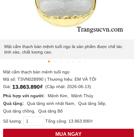
m thạch bản mệnh tuổi ngọ là sản phẩm được chế tác
Sản phẩm
o, chất lượng cao.
biểu tượ
Mặt cẩm thạch bản mệnh tuổi ngọ
Mã số: TSVN028990 | Thương hiệu: EM VÀ TÔI
13.863.890₫
Giá:
(Cập nhật: 2026-06-13)
Phù hợp với người:
Mệnh Kim
Mệnh Thủy
Quà tặng:
Quà tặng sinh nhật Nam
Quà tặng Sếp
Quà tặng chồng
Quà tặng Bố
Số lượng:
Tổng cộng:
13.863.890₫
MUA NGAY