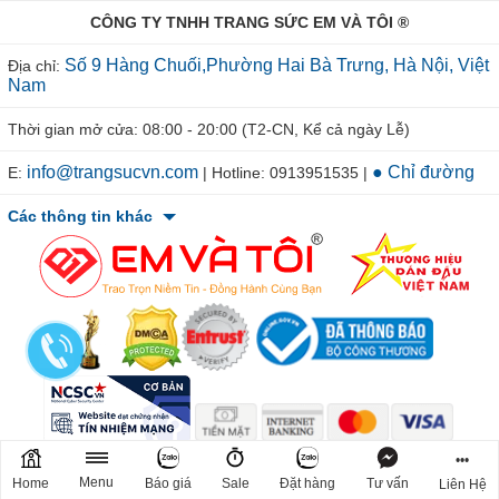
CÔNG TY TNHH TRANG SỨC EM VÀ TÔI ®
Số 9 Hàng Chuối,Phường Hai Bà Trưng, Hà Nội, Việt
Địa chỉ:
Nam
Thời gian mở cửa: 08:00 - 20:00 (T2-CN, Kể cả ngày Lễ)
info@trangsucvn.com
● Chỉ đường
E:
| Hotline: 0913951535 |
Các thông tin khác
© 2011-2026 TRANGSUCVN.COM Copyright, All Rights Reserved.
•••
Mã số doanh nghiệp: 0106207967. Nơi cấp: Sở Kế Hoạch & Đầu Tư
Menu
Home
Báo giá
Sale
Đặt hàng
Tư vấn
Liên Hệ
TP. Hà Nội-Việt Nam. Chịu trách nhiệm: CEO.TRẦN VĂN TIÊN