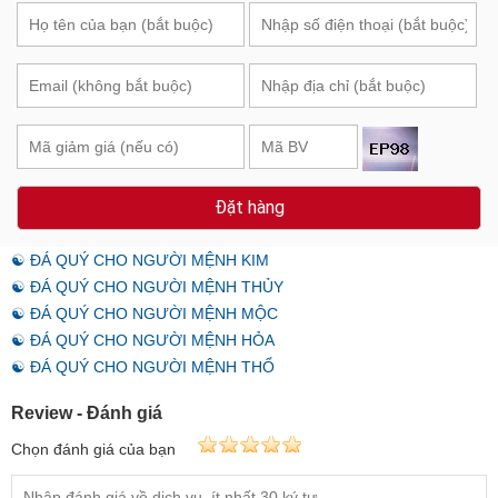
Đặt hàng
☯ ĐÁ QUÝ CHO NGƯỜI MỆNH KIM
☯ ĐÁ QUÝ CHO NGƯỜI MỆNH THỦY
☯ ĐÁ QUÝ CHO NGƯỜI MỆNH MỘC
☯ ĐÁ QUÝ CHO NGƯỜI MỆNH HỎA
☯ ĐÁ QUÝ CHO NGƯỜI MỆNH THỔ
Review - Đánh giá
Chọn đánh giá của bạn