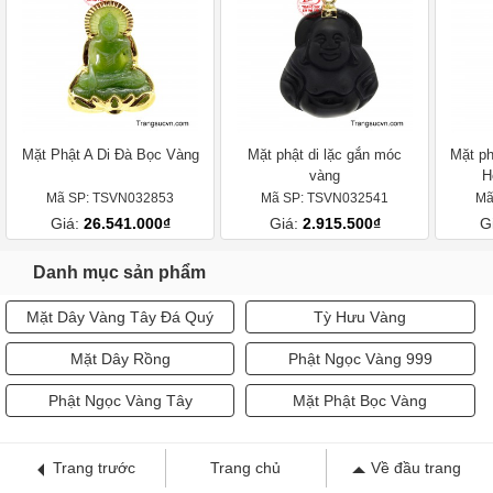
Mặt Phật A Di Đà Bọc Vàng
Mặt phật di lặc gắn móc
Mặt ph
vàng
H
Mã SP: TSVN032853
Mã SP: TSVN032541
Mã
Giá:
26.541.000₫
Giá:
2.915.500₫
G
Danh mục sản phẩm
Mặt Dây Vàng Tây Đá Quý
Tỳ Hưu Vàng
Mặt Dây Rồng
Phật Ngọc Vàng 999
Phật Ngọc Vàng Tây
Mặt Phật Bọc Vàng
Trang trước
Trang chủ
Về đầu trang