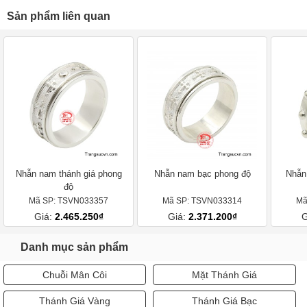
Sản phẩm liên quan
Nhẫn nam thánh giá phong
Nhẫn nam bạc phong độ
Nhẫn
độ
Mã SP: TSVN033357
Mã SP: TSVN033314
Mã
Giá:
2.465.250₫
Giá:
2.371.200₫
G
Danh mục sản phẩm
Chuỗi Mân Côi
Mặt Thánh Giá
Thánh Giá Vàng
Thánh Giá Bạc