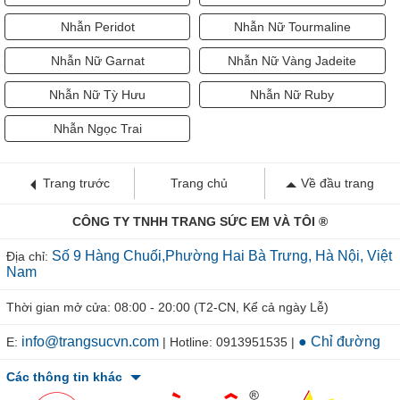
Nhẫn Peridot
Nhẫn Nữ Tourmaline
Nhẫn Nữ Garnat
Nhẫn Nữ Vàng Jadeite
Nhẫn Nữ Tỳ Hưu
Nhẫn Nữ Ruby
Nhẫn Ngọc Trai
Trang trước
Trang chủ
Về đầu trang
CÔNG TY TNHH TRANG SỨC EM VÀ TÔI ®
Số 9 Hàng Chuối,Phường Hai Bà Trưng, Hà Nội, Việt
Địa chỉ:
Nam
Thời gian mở cửa: 08:00 - 20:00 (T2-CN, Kể cả ngày Lễ)
info@trangsucvn.com
● Chỉ đường
E:
| Hotline: 0913951535 |
Các thông tin khác