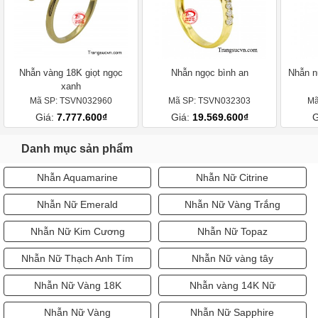
Nhẫn vàng 18K giọt ngọc
Nhẫn ngọc bình an
Nhẫn n
xanh
Mã SP: TSVN032960
Mã SP: TSVN032303
Mã
Giá:
7.777.600₫
Giá:
19.569.600₫
G
Danh mục sản phẩm
Nhẫn Aquamarine
Nhẫn Nữ Citrine
Nhẫn Nữ Emerald
Nhẫn Nữ Vàng Trắng
Nhẫn Nữ Kim Cương
Nhẫn Nữ Topaz
Nhẫn Nữ Thạch Anh Tím
Nhẫn Nữ vàng tây
Nhẫn Nữ Vàng 18K
Nhẫn vàng 14K Nữ
Nhẫn Nữ Vàng
Nhẫn Nữ Sapphire