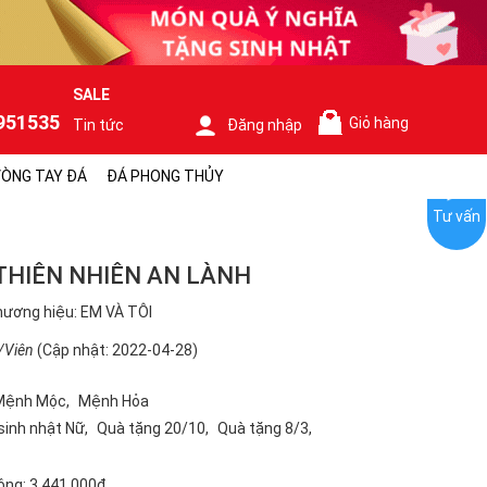
SALE
951535
Giỏ hàng
Tin tức
Đăng nhập
0
ÒNG TAY ĐÁ
ĐÁ PHONG THỦY
Tư vấn
 THIÊN NHIÊN AN LÀNH
ương hiệu: EM VÀ TÔI
/Viên
(Cập nhật: 2022-04-28)
Mệnh Mộc
Mệnh Hỏa
sinh nhật Nữ
Quà tặng 20/10
Quà tặng 8/3
ộng:
3.441.000₫