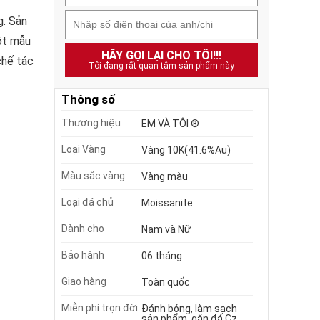
g. Sản
một mẫu
HÃY GỌI LẠI CHO TÔI!!!
chế tác
Tôi đang rất quan tâm sản phẩm này
Thông số
Thương hiệu
EM VÀ TÔI ®
Loại Vàng
Vàng 10K(41.6%Au)
Màu sắc vàng
Vàng màu
Loại đá chủ
Moissanite
Dành cho
Nam và Nữ
Bảo hành
06 tháng
Giao hàng
Toàn quốc
Miễn phí trọn đời
Đánh bóng, làm sạch
sản phẩm, gắn đá Cz