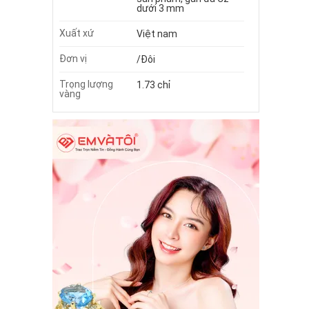
dưới 3 mm
Xuất xứ
Việt nam
Đơn vị
/Đôi
Trọng lượng
1.73 chỉ
vàng