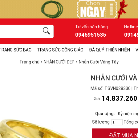
Tư vấn bán hàng
Hotline
0946951535
0914
TRANG SỨC BẠC
TRANG SỨC CÔNG GIÁO
ĐÁ QUÝ THIÊN NHIÊN
V
Trang chủ
NHẪN CƯỚI ĐẸP
Nhẫn Cưới Vàng Tây
NHẪN CƯỚI VÀ
Mã số: TSVN028330 | Th
14.837.260
Giá:
Quà tặng:
Kỷ niệm n
Số lượng:
Tổng c
ĐẶT MUA 