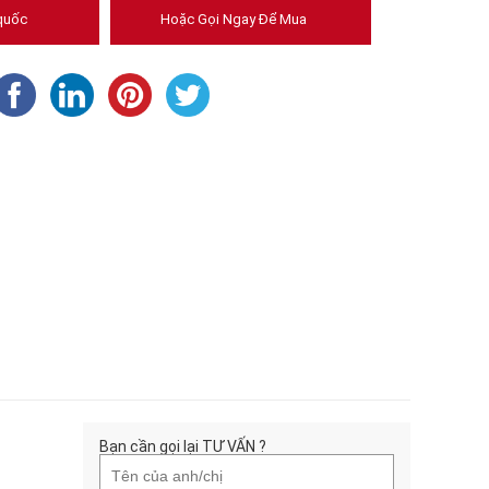
quốc
Hoặc Gọi Ngay Để Mua
Bạn cần gọi lại TƯ VẤN ?