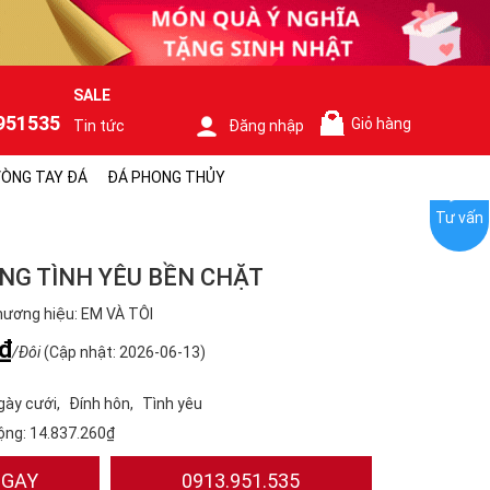
SALE
951535
Giỏ hàng
Tin tức
Đăng nhập
0
ÒNG TAY ĐÁ
ĐÁ PHONG THỦY
Tư vấn
NG TÌNH YÊU BỀN CHẶT
ương hiệu: EM VÀ TÔI
₫
/Đôi
(Cập nhật: 2026-06-13)
gày cưới
Đính hôn
Tình yêu
ộng:
14.837.260₫
NGAY
0913.951.535