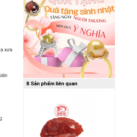
xa xưa
kiên
8 Sản phẩm liên quan
g