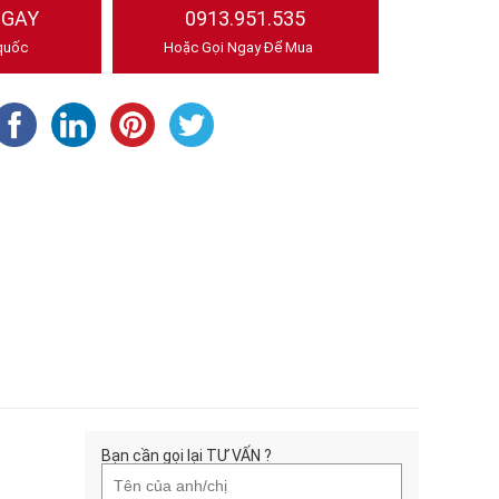
NGAY
0913.951.535
quốc
Hoặc Gọi Ngay Để Mua
Bạn cần gọi lại TƯ VẤN ?