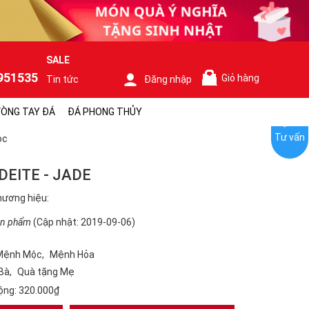
SALE
951535
Giỏ hàng
Tin tức
Đăng nhập
0
ÒNG TAY ĐÁ
ĐÁ PHONG THỦY
Tư vấn
ọc
DEITE - JADE
hương hiệu:
ản phẩm
(Cập nhật: 2019-09-06)
Mệnh Mộc
Mệnh Hỏa
Bà
Quà tặng Mẹ
ộng:
320.000₫