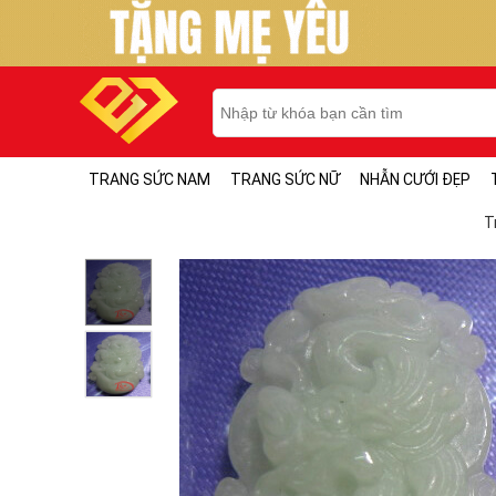
TRANG SỨC NAM
TRANG SỨC NỮ
NHẪN CƯỚI ĐẸP
T