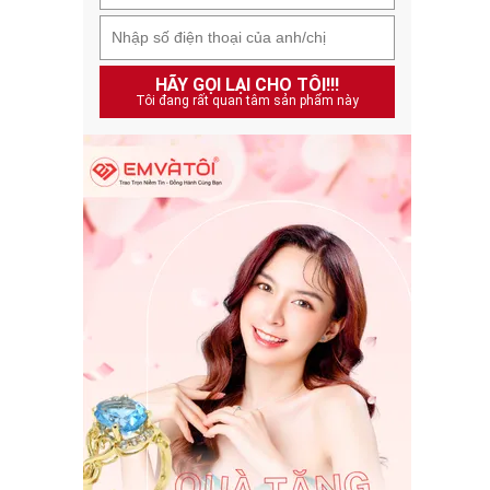
HÃY GỌI LẠI CHO TÔI!!!
Tôi đang rất quan tâm sản phẩm này