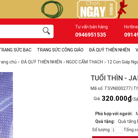
Tư vấn bán hàng
Hotline
0946951535
0914
TRANG SỨC BẠC
TRANG SỨC CÔNG GIÁO
ĐÁ QUÝ THIÊN NHIÊN
V
rang chủ
ĐÁ QUÝ THIÊN NHIÊN
NGỌC CẨM THẠCH
12 Con Giáp Ng
TUỔI THÌN - JA
Mã số: TSVN000277 | T
320.000₫
Giá:
/S
Phù hợp với người:
Quà tặng:
Quà tặng 
Số lượng:
Tổng c