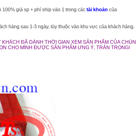
n 100% giá sp + phí ship vào 1 trong các
tài khoản
của
 hàng sau 1-3 ngày, tùy thuộc vào khu vực của khách hàng.
 KHÁCH ĐÃ DÀNH THỜI GIAN XEM SẢN PHẨM CỦA CHÚNG
HỌN CHO MÌNH ĐƯỢC SẢN PHẨM ƯNG Ý. TRÂN TRỌNG!