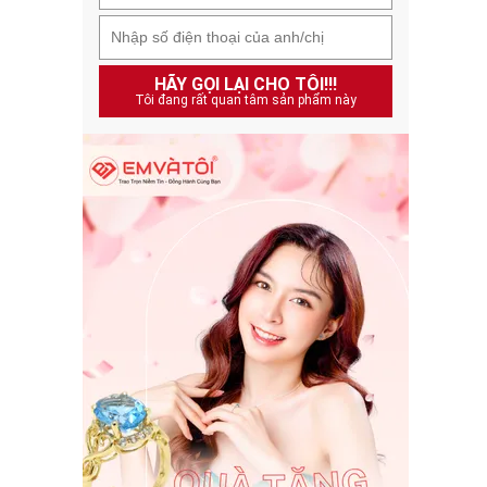
HÃY GỌI LẠI CHO TÔI!!!
Tôi đang rất quan tâm sản phẩm này