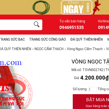
Tư vấn bán hàng
Hotline
0946951535
0914
TRANG SỨC BẠC
TRANG SỨC CÔNG GIÁO
ĐÁ QUÝ THIÊN NHIÊN
V
ĐÁ QUÝ THIÊN NHIÊN
NGỌC CẨM THẠCH
Vòng Ngọc Cẩm Thạch
V
VÒNG NGỌC T
Mã số: TSVN002742 | T
4.200.000₫
Giá:
Số lượng:
Tổng c
ĐẶT MUA 
Giao hàng toàn 