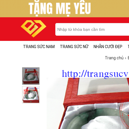
TRANG SỨC NAM
TRANG SỨC NỮ
NHẪN CƯỚI ĐẸP
Trang chủ