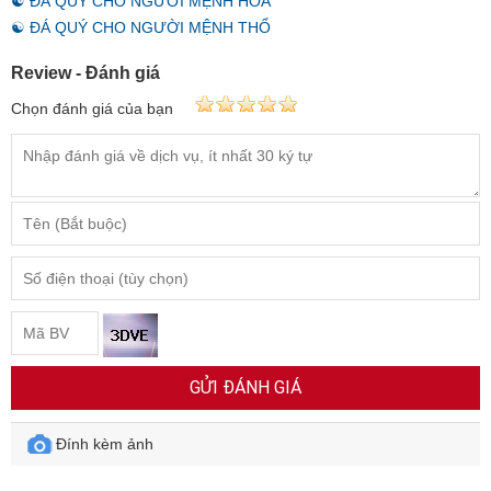
☯ ĐÁ QUÝ CHO NGƯỜI MỆNH HỎA
☯ ĐÁ QUÝ CHO NGƯỜI MỆNH THỔ
Review - Đánh giá
Chọn đánh giá của bạn
GỬI ĐÁNH GIÁ
Đính kèm ảnh