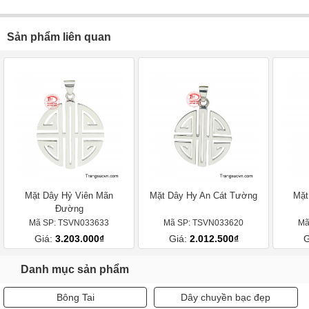
Sản phẩm liên quan
Mặt Dây Hỷ Viên Mãn
Mặt Dây Hy An Cát Tường
Mặt
Đường
Mã SP: TSVN033633
Mã SP: TSVN033620
Mã
Giá:
3.203.000₫
Giá:
2.012.500₫
G
Danh mục sản phẩm
Bông Tai
Dây chuyền bạc đẹp