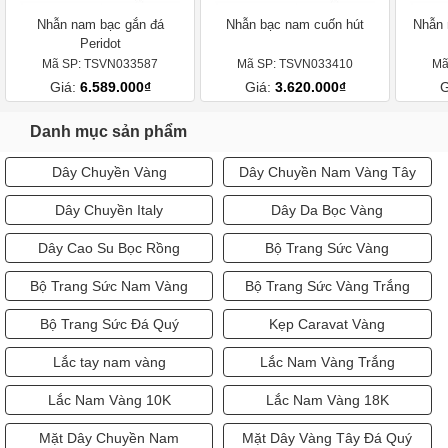
Nhẫn nam bạc gắn đá
Nhẫn bạc nam cuốn hút
Nhẫn 
Peridot
Mã SP: TSVN033587
Mã SP: TSVN033410
Mã
Giá:
6.589.000₫
Giá:
3.620.000₫
G
Danh mục sản phẩm
Dây Chuyền Vàng
Dây Chuyền Nam Vàng Tây
Dây Chuyền Italy
Dây Da Bọc Vàng
Dây Cao Su Bọc Rồng
Bộ Trang Sức Vàng
Bộ Trang Sức Nam Vàng
Bộ Trang Sức Vàng Trắng
Bộ Trang Sức Đá Quý
Kẹp Caravat Vàng
Lắc tay nam vàng
Lắc Nam Vàng Trắng
Lắc Nam Vàng 10K
Lắc Nam Vàng 18K
Mặt Dây Chuyền Nam
Mặt Dây Vàng Tây Đá Quý