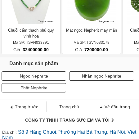
Chuỗi cẩm thạch phú quý
Mặt ngọc Nepherit may mắn
Chuỗ
vinh hoa
Mã SP: TSVN033391
Mã SP: TSVN033178
Mã
Giá:
32400000.00
Giá:
7200000.00
G
Danh mục sản phẩm
Ngọc Nephrite
Nhẫn ngọc Nephrite
Phật Nephrite
Trang trước
Trang chủ
Về đầu trang
CÔNG TY TNHH TRANG SỨC EM VÀ TÔI ®
Số 9 Hàng Chuối,Phường Hai Bà Trưng, Hà Nội, Việt
Địa chỉ:
Nam