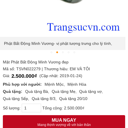
Phật Bất Động Minh Vương- vị phật tượng trưng cho lý tính,
Mặt Phật Bất Động Minh Vương đẹp
Mã số: TSVN022279 | Thương hiệu: EM VÀ TÔI
2.500.000₫
Giá:
(Cập nhật: 2019-01-24)
Phù hợp với người:
Mệnh Mộc
Mệnh Hỏa
Quà tặng:
Quà tặng Bà
Quà tặng Mẹ
Quà tặng vợ
Quà tặng Sếp
Quà tặng 8/3
Quà tặng 20/10
Số lượng:
Tổng cộng:
2.500.000₫
MUA NGAY
Mang thịnh vượng về với bản thân