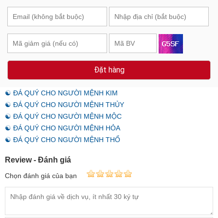
Đặt hàng
☯ ĐÁ QUÝ CHO NGƯỜI MỆNH KIM
☯ ĐÁ QUÝ CHO NGƯỜI MỆNH THỦY
☯ ĐÁ QUÝ CHO NGƯỜI MỆNH MỘC
☯ ĐÁ QUÝ CHO NGƯỜI MỆNH HỎA
☯ ĐÁ QUÝ CHO NGƯỜI MỆNH THỔ
Review - Đánh giá
Chọn đánh giá của bạn