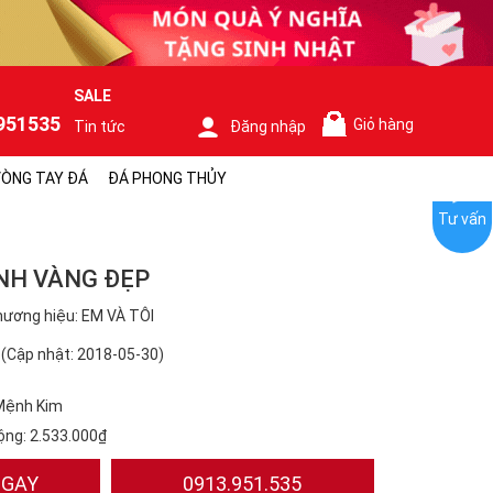
SALE
951535
Giỏ hàng
Tin tức
Đăng nhập
0
ÒNG TAY ĐÁ
ĐÁ PHONG THỦY
Tư vấn
NH VÀNG ĐẸP
ương hiệu: EM VÀ TÔI
(Cập nhật: 2018-05-30)
Mệnh Kim
ộng:
2.533.000₫
NGAY
0913.951.535