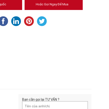
quốc
Hoặc Gọi Ngay Để Mua
Bạn cần gọi lại TƯ VẤN ?