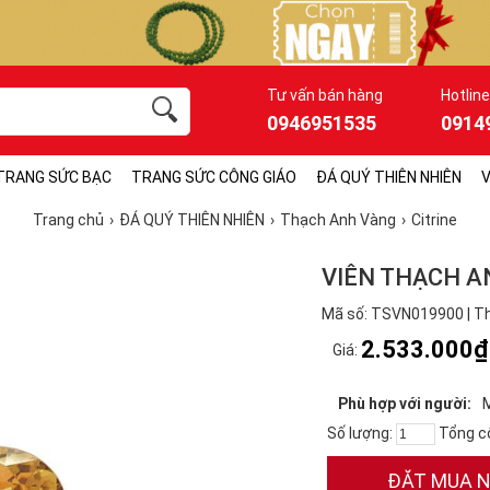
Tư vấn bán hàng
Hotline
0946951535
0914
TRANG SỨC BẠC
TRANG SỨC CÔNG GIÁO
ĐÁ QUÝ THIÊN NHIÊN
V
Trang chủ
ĐÁ QUÝ THIÊN NHIÊN
Thạch Anh Vàng
Citrine
VIÊN THẠCH A
Mã số: TSVN019900 | Th
2.533.000₫
Giá:
Phù hợp với người:
Số lượng:
Tổng c
ĐẶT MUA 