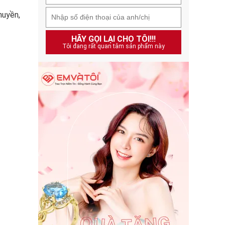
huyền,
HÃY GỌI LẠI CHO TÔI!!!
Tôi đang rất quan tâm sản phẩm này