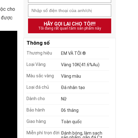
 lộc cho
m được
HÃY GỌI LẠI CHO TÔI!!!
Tôi đang rất quan tâm sản phẩm này
Thông số
Thương hiệu
EM VÀ TÔI ®
Loại Vàng
Vàng 10K(41.6%Au)
Màu sắc vàng
Vàng màu
Loại đá chủ
Đá nhân tạo
Dành cho
Nữ
Bảo hành
06 tháng
Giao hàng
Toàn quốc
Miễn phí trọn đời
Đánh bóng, làm sạch
sản phẩm, gắn đá Cz