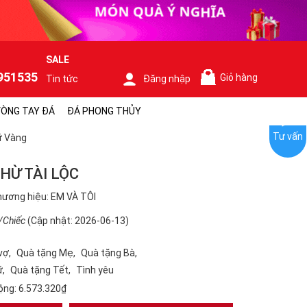
SALE
951535
Giỏ hàng
Tin tức
Đăng nhập
0
ÒNG TAY ĐÁ
ĐÁ PHONG THỦY
Tư vấn
ữ Vàng
HỪ TÀI LỘC
ương hiệu: EM VÀ TÔI
/Chiếc
(Cập nhật: 2026-06-13)
vợ
Quà tặng Mẹ
Quà tặng Bà
ữ
Quà tặng Tết
Tình yêu
ộng:
6.573.320₫