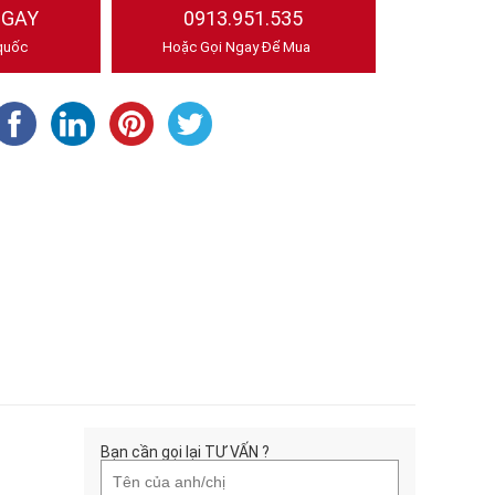
NGAY
0913.951.535
quốc
Hoặc Gọi Ngay Để Mua
Bạn cần gọi lại TƯ VẤN ?