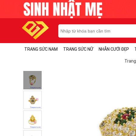
TRANG SỨC NAM
TRANG SỨC NỮ
NHẪN CƯỚI ĐẸP
Trang