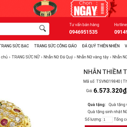
Tư vấn bán hàng
Hotline
0946951535
0914
TRANG SỨC BẠC
TRANG SỨC CÔNG GIÁO
ĐÁ QUÝ THIÊN NHIÊN
V
 chủ
TRANG SỨC NỮ
Nhẫn Nữ Đá Quý
Nhẫn Nữ vàng tây
Nhẫn N
NHẪN THIỀM T
Mã số: TSVN019840 | Th
6.573.320₫
Giá:
Quà tặng:
Quà tặng 
Quà tặng sinh nhật N
Số lượng:
Tổng c