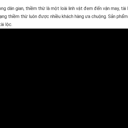
ng dân gian, thiềm thừ là một loài linh vật đem đến vận may, tài
 dạng thiềm thừ luôn được nhiều khách hàng ưa chuộng. Sản phẩ
ài lộc.