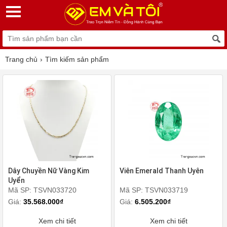
Trang chủ
Tìm kiếm sản phẩm
Dây Chuyền Nữ Vàng Kim
Viên Emerald Thanh Uyên
Uyển
Mã SP: TSVN033720
Mã SP: TSVN033719
Giá:
35.568.000₫
Giá:
6.505.200₫
Xem chi tiết
Xem chi tiết