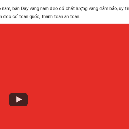
 nam, bán Dây vàng nam đeo cổ chất lượng vàng đảm bảo, uy tín
 đeo cổ toàn quốc, thanh toán an toàn.