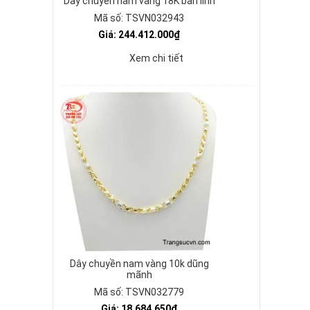
Dây chuyền nam vàng 18K bản lĩnh
Mã số: TSVN032943
Giá: 244.412.000₫
Xem chi tiết
Dây chuyền nam vàng 10k dũng
mãnh
Mã số: TSVN032779
Giá: 18.684.650₫