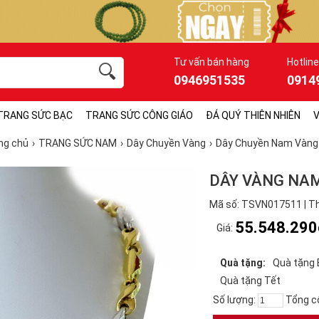
Tư vấn bán hàng
Hotline
0946951535
0914
TRANG SỨC BẠC
TRANG SỨC CÔNG GIÁO
ĐÁ QUÝ THIÊN NHIÊN
V
ng chủ
TRANG SỨC NAM
Dây Chuyền Vàng
Dây Chuyền Nam Vàng
DÂY VÀNG NAM
Mã số: TSVN017511 | Th
55.548.290
Giá:
Quà tặng:
Quà tặng 
Quà tặng Tết
Số lượng:
Tổng c