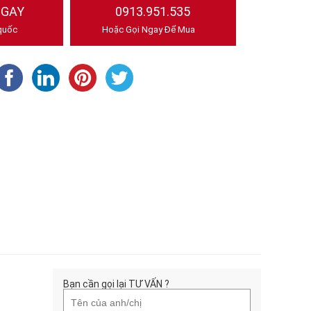
NGAY
0913.951.535
quốc
Hoặc Gọi Ngay Để Mua
Bạn cần gọi lại TƯ VẤN ?