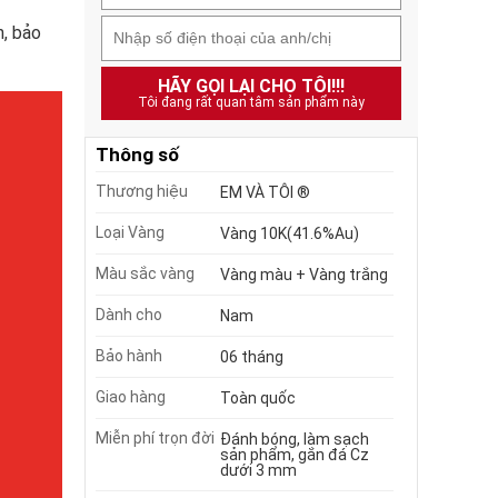
, bảo
HÃY GỌI LẠI CHO TÔI!!!
Tôi đang rất quan tâm sản phẩm này
Thông số
Thương hiệu
EM VÀ TÔI ®
Loại Vàng
Vàng 10K(41.6%Au)
Màu sắc vàng
Vàng màu + Vàng trắng
Dành cho
Nam
Bảo hành
06 tháng
Giao hàng
Toàn quốc
Miễn phí trọn đời
Đánh bóng, làm sạch
sản phẩm, gắn đá Cz
dưới 3 mm