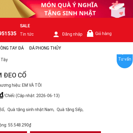
SALE
951535
Giỏ hàng
Tin tức
Đăng nhập
0
ÒNG TAY ĐÁ
ĐÁ PHONG THỦY
Tư vấn
 Tây
 ĐEO CỔ
ương hiệu: EM VÀ TÔI
₫
/Chiếc
(Cập nhật: 2026-06-13)
Bố
Quà tặng sinh nhật Nam
Quà tặng Sếp
ộng:
55.548.290₫