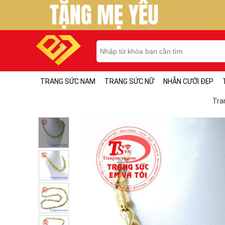
TRANG SỨC NAM
TRANG SỨC NỮ
NHẪN CƯỚI ĐẸP
Tra