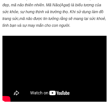
đẹp, mã não thiên nhiên. Mã Não(Agat) là biểu tượng của
sức khỏe, sự hưng thịnh và trường thọ. Khi sử dụng làm đồ
trang sức,mã não được tin tưởng rằng sẽ mang lại sức khoẻ,
tình bạn và sự may mắn cho con người.