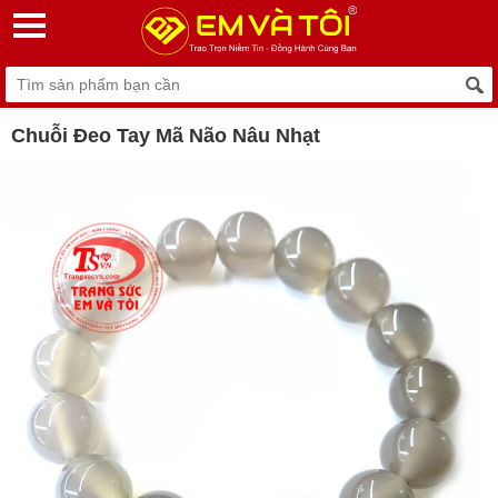
Chuỗi Đeo Tay Mã Não Nâu Nhạt