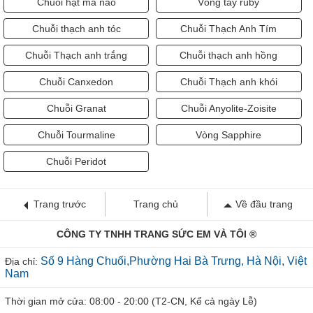
Chuỗi hạt mã não
Vòng tay ruby
Chuỗi thạch anh tóc
Chuỗi Thạch Anh Tím
Chuỗi Thạch anh trắng
Chuỗi thạch anh hồng
Chuỗi Canxedon
Chuỗi Thạch anh khói
Chuỗi Granat
Chuỗi Anyolite-Zoisite
Chuỗi Tourmaline
Vòng Sapphire
Chuỗi Peridot
Trang trước
Trang chủ
Về đầu trang
CÔNG TY TNHH TRANG SỨC EM VÀ TÔI ®
Số 9 Hàng Chuối,Phường Hai Bà Trưng, Hà Nội, Việt
Địa chỉ:
Nam
Thời gian mở cửa: 08:00 - 20:00 (T2-CN, Kể cả ngày Lễ)