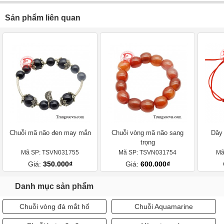
Sản phẩm liên quan
Chuỗi mã não đen may mắn
Chuỗi vòng mã não sang
Dây 
trọng
Mã SP: TSVN031755
Mã SP: TSVN031754
Mã
Giá:
350.000₫
Giá:
600.000₫
Danh mục sản phẩm
Chuỗi vòng đá mắt hổ
Chuỗi Aquamarine