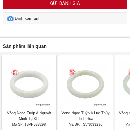
GỬI ĐÁNH GIÁ
Đính kèm ảnh
Sản phẩm liên quan
Vòng Ngọc Tuýp A Nguyệt
Vòng Ngọc Tuýp A Lục Thủy
Vòng 
Minh Tụ Khí
Tinh Hoa
Mã SP: TSVN033298
Mã SP: TSVN033296
Mã