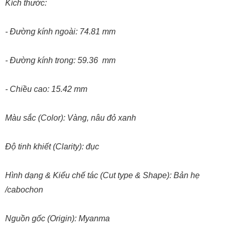
Kích thước:
- Đường kính ngoài: 74.81 mm
- Đường kính trong: 59.36 mm
- Chiều cao: 15.42 mm
Màu sắc (Color): Vàng, nâu đỏ xanh
Độ tinh khiết (Clarity): đục
Hình dạng & Kiểu chế tác (Cut type & Shape): Bản hẹ
/cabochon
Nguồn gốc (Origin): Myanma