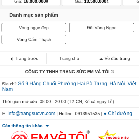
Giá:
18.000.000₫
Giá:
13.500.000₫
G
Danh mục sản phẩm
Vòng ngọc đẹp
Đôi Vòng Ngọc
Vòng Cẩm Thạch
Trang trước
Trang chủ
Về đầu trang
CÔNG TY TNHH TRANG SỨC EM VÀ TÔI ®
Số 9 Hàng Chuối,Phường Hai Bà Trưng, Hà Nội, Việt
Địa chỉ:
Nam
Thời gian mở cửa: 08:00 - 20:00 (T2-CN, Kể cả ngày Lễ)
info@trangsucvn.com
● Chỉ đường
E:
| Hotline: 0913951535 |
Các thông tin khác