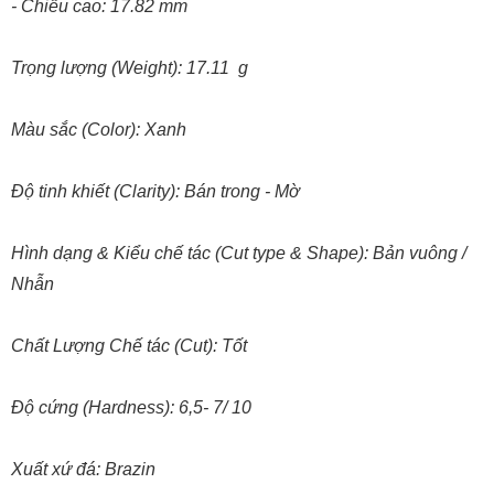
- Chiều cao: 17.82 mm
Trọng lượng (Weight): 17.11 g
Màu sắc (Color): Xanh
Độ tinh khiết (Clarity): Bán trong - Mờ
Hình dạng & Kiểu chế tác (Cut type & Shape): Bản vuông /
Nhẫn
Chất Lượng Chế tác (Cut): Tốt
Độ cứng (Hardness): 6,5- 7/ 10
Xuất xứ đá: Brazin