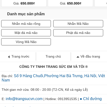
Giá:
650.000₫
Giá:
650.000₫
Danh mục sản phẩm
Nhẫn mã não rồng
Nhẫn Mã Não
Mặt đá mã não
Phật đá mã não
Vòng Mã Não
Trang trước
Trang chủ
Về đầu trang
CÔNG TY TNHH TRANG SỨC EM VÀ TÔI ®
Số 9 Hàng Chuối,Phường Hai Bà Trưng, Hà Nội, Việt
Địa chỉ:
Nam
Thời gian mở cửa: 08:00 - 20:00 (T2-CN, Kể cả ngày Lễ)
info@trangsucvn.com
● Chỉ đường
E:
| Hotline: 0913951535 |