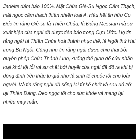
Jadeite đảm bảo 100%. Mặt Chúa Giê-Su Ngọc Cẩm Thạch,
mặt ngọc cẩm thạch thiên nhiên loại A. Hầu hết tín hữu Cơ
Đốc tin rằng Giê-su là Thiên Chúa, là Đấng Messiah mà sự
xuất hiện của ngài đã được tiên báo trong Cựu Ước. Họ tin
rằng ngài là Thiên Chúa hoá thành nhục thể, là Ngôi thứ Hai
trong Ba Ngôi. Cũng như tin rằng ngài được chịu thai bởi
quyền phép Chúa Thánh Linh, xuống thế gian để cứu nhân
loại khỏi tội lỗi và sự chết bởi huyết của ngài đã đổ ra khi bị
đóng đinh trên thập tự giá như là sinh tế chuộc tội cho loài
người. Và tin rằng ngài đã sống lại từ kẻ chết và sau đó trở
lại Thiên Đàng. Đeo ngọc tốt cho sức khỏe và mang lại
nhiều may mắn.