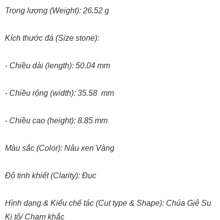
Trọng lượng (Weight): 26.52 g
Kích thước đá (Size stone):
- Chiều dài (length): 50.04 mm
- Chiều rộng (width): 35.58 mm
- Chiều cao (height): 8.85 mm
Màu sắc (Color): Nâu xen Vàng
Độ tinh khiết (Clarity): Đục
Hình dạng & Kiểu chế tác (Cut type & Shape): Chúa Giê Su
Ki tô/ Chạm khắc