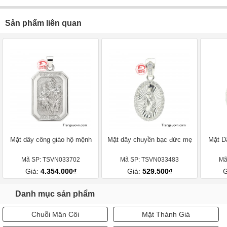
Sản phẩm liên quan
Mặt dây công giáo hộ mệnh
Mặt dây chuyền bạc đức mẹ
Mặt D
Mã SP: TSVN033702
Mã SP: TSVN033483
Mã
Giá:
4.354.000₫
Giá:
529.500₫
G
Danh mục sản phẩm
Chuỗi Mân Côi
Mặt Thánh Giá