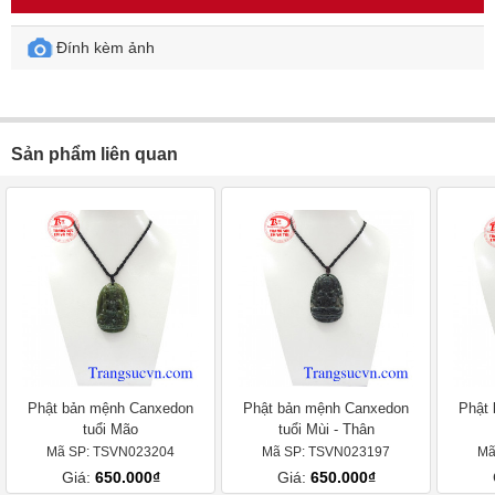
Đính kèm ảnh
Sản phẩm liên quan
Phật bản mệnh Canxedon
Phật bản mệnh Canxedon
Phật
tuổi Mão
tuổi Mùi - Thân
Mã SP: TSVN023204
Mã SP: TSVN023197
Mã
Giá:
650.000₫
Giá:
650.000₫