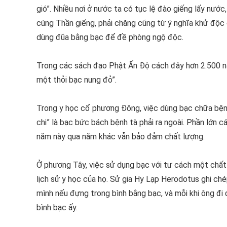
gió”. Nhiều nơi ở nước ta có tục lệ đào giếng lấy nư
cúng Thần giếng, phải chăng cũng từ ý nghĩa khử độc 
dùng đũa bằng bạc để đề phòng ngộ độc.
Trong các sách đạo Phật Ấn Độ cách đây hơn 2.500 n
một thỏi bạc nung đỏ”.
Trong y học cổ phương Đông, việc dùng bạc chữa bệnh c
chi” là bạc bức bách bệnh tà phải ra ngoài. Phần lớn
năm này qua năm khác vẫn bảo đảm chất lượng.
Ở phương Tây, việc sử dụng bạc với tư cách một chất 
lịch sử y học của họ. Sử gia Hy Lạp Herodotus ghi ch
mình nếu đựng trong bình bằng bạc, và mỗi khi ông đ
bình bạc ấy.