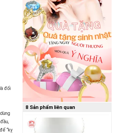
là đối
8 Sản phẩm liên quan
 dùng
 đầu,
để “kỵ