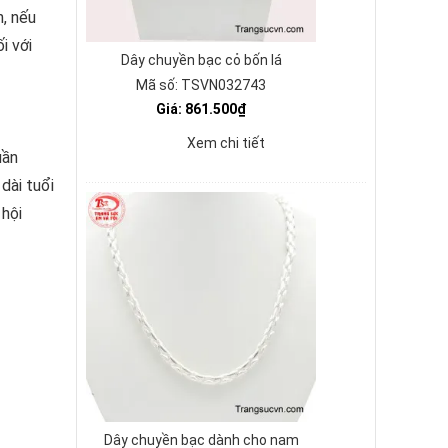
h, nếu
i với
Dây chuyền bạc cỏ bốn lá
Mã số: TSVN032743
Giá: 861.500₫
Xem chi tiết
ần
ài tuổi
hội
Dây chuyền bạc dành cho nam