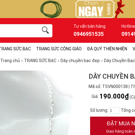
Tư vấn bán hàng
Hotline
0946951535
0914
TRANG SỨC BẠC
TRANG SỨC CÔNG GIÁO
ĐÁ QUÝ THIÊN NHIÊN
V
Trang chủ
TRANG SỨC BẠC
Dây chuyền bạc đẹp
Dây Chuyền Bạc
DÂY CHUYỀN B
Mã số: TSVN000138 | T
190.000₫
Giá:
(Cậ
Số lượng:
Tổng c
ĐẶT MUA 
Giao hàng toàn 