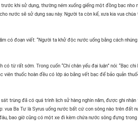
ớc, trước khi sử dụng, thường ném xuống giếng một đồng bạc nho 
cho nước sẽ sử dụng sau này. Người ta còn kể, xưa kia vua chúa
ăm có đoạn viết: “Người ta khử độc nước uống bằng cách nhúng
ó từ rất sớm. Trong cuốn “Chí chân yếu đại luận” nói: “Bạc chi 
 các viên thuốc hoàn đều có lớp áo bằng vết bạc để bảo quản thuố
sát trùng đã có quá trình lịch sử hàng nghìn năm, được ghi nhận
ép: vua Ba Tư là Syrus uống nước bất cứ con sông nào trên đất 
i đâu, bao giờ cũng có một xe đi kèm chứa nước sông đựng tron