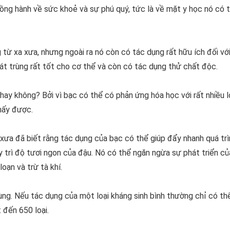
ng hành về sức khoẻ và sự phú quý, tức là về mặt y học nó có t
 xa xưa, nhưng ngoài ra nó còn có tác dụng rất hữu ích đối vớ
g sát trùng rất tốt cho cơ thể và còn có tác dụng thử chất độc.
y không? Bởi vì bạc có thể có phản ứng hóa học với rất nhiều l
hấy được.
ưa đã biết rằng tác dụng của bạc có thể giúp đẩy nhanh quá tri
 trì độ tươi ngon của đậu. Nó có thể ngăn ngừa sự phát triển củ
ạn và trừ tà khí.
rùng. Nếu tác dụng của một loại kháng sinh bình thường chỉ có thê
̣t đến 650 loại.