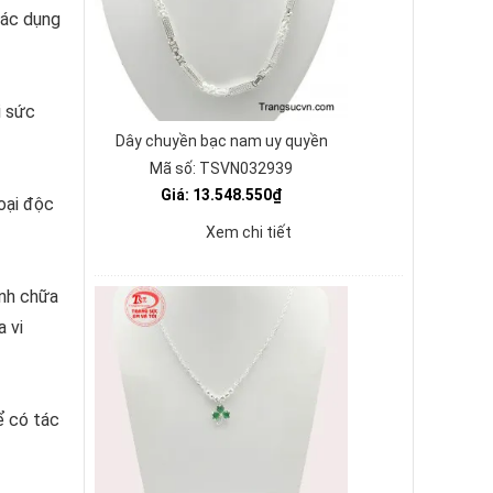
ác dụng
i sức
Dây chuyền bạc nam uy quyền
Mã số: TSVN032939
Giá: 13.548.550₫
oại độc
Xem chi tiết
̀nh chữa
a vi
̉ có tác