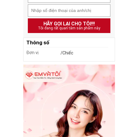
HÃY GỌI LẠI CHO TÔI!!!
Tôi đang rất quan tâm sản phẩm này
Thông số
Đơn vị
/Chiếc