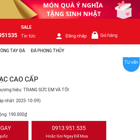
SALE
951535
Giỏ hàng
Tin tức
Đăng nhập
0
ÒNG TAY ĐÁ
ĐÁ PHONG THỦY
Tư vấn
ẠC CAO CẤP
hương hiệu: TRANG SỨC EM VÀ TÔI
p nhật: 2025-10-09)
ộng:
190.000₫
NGAY
0913.951.535
quốc
Hoặc Gọi Ngay Để Mua