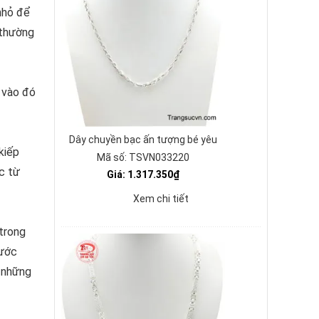
nhỏ để
 thường
 vào đó
Dây chuyền bạc ấn tượng bé yêu
kiếp
Mã số: TSVN033220
c từ
Giá: 1.317.350₫
Xem chi tiết
 trong
nước
g những