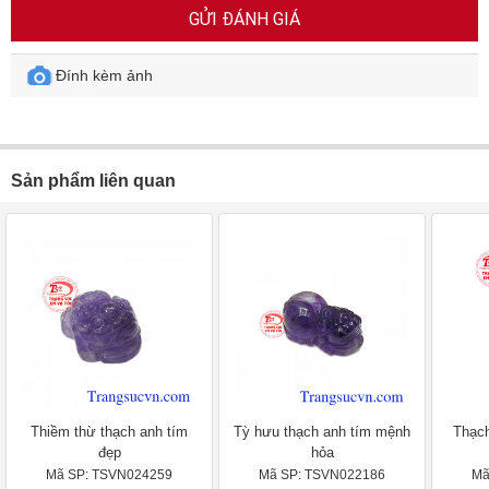
GỬI ĐÁNH GIÁ
Đính kèm ảnh
Sản phẩm liên quan
Thiềm thừ thạch anh tím
Tỳ hưu thạch anh tím mệnh
Thạch
đẹp
hỏa
Mã SP: TSVN024259
Mã SP: TSVN022186
Mã